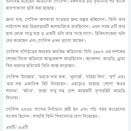
গুলিবিদ্ধ হয়েছেন অভিনেতা গোবিন্দ। মঙ্গলবার এই দুর্ঘটনার পর তাকে
হাসপাতালে ভর্তি করা হয়েছে।
জানা যায়, গোবিন্দ কলকাতা যাওয়ার জন্য প্রস্তুত হচ্ছিলেন। তিনি তার
লাইসেন্স করা রিভলভারটি আলমারিতে রাখছিলেন। এমন সময় এটি তার
হাত থেকে পড়ে যায় ও একটি গুলি তার পায়ে লাগে। চিকিৎসকেরা গুলি
বের করেছেন এবং গোবিন্দ এখন ভালো আছেন।
গোবিন্দ বলিউডের অন্যতম জনপ্রিয় অভিনেতা যিনি ১৯৮০ এর দশকের
শেষের দিকে অভিনয়ে আত্মপ্রকাশ করেছিলেন। অ্যাকশন, কমেডি, ড্রামা
তিন ঘরনার ছবিতেই তিনি কাজ করেছেন।
গোবিন্দ ‘ইলজাম’, ‘মরতে দাম তক’, ‘খুদগর্জ’, ‘দরিয়া দিল’, ‘স্বর্গ’ এবং
‘হাম’-সহ একাধিক হিট দিয়েছেন। এছাড়াও রয়েছে ‘শোলা অওর
শবনম’, ‘আঁখে’, ‘রাজা বাবু’-সহ বেশ কয়েকটি সুপারহিট কমেডি
সিনেমা।
গোবিন্দ ২০০৪ সালের নির্বাচনে জয়ী হন এবং পাঁচ বছর কংগ্রেসের
সাংসদ ছিলেন। সম্প্রতি তিনি শিবসেনায় যোগ দিয়েছেন।
এমটি/ এএটি