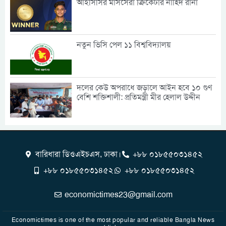
আইসিসির মাসসেরা ক্রিকেটার নাহিদ রানা
নতুন ভিসি পেল ১১ বিশ্ববিদ্যালয়
দলের কেউ অপরাধে জড়ালে আইন হবে ১০ গুণ
বেশি শক্তিশালী: প্রতিমন্ত্রী মীর হেলাল উদ্দীন
বারিধারা ডিওএইচএস, ঢাকা।
+৮৮ ০১৮৫৫০৩১৪৫২
+৮৮ ০১৮৫৫০৩১৪৫২
+৮৮ ০১৮৫৫০৩১৪৫২
economictimes23@gmail.com
Economictimes is one of the most popular and reliable Bangla News