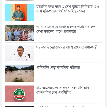
ইতালির কথা বলে ৩ দেশ ঘুরিয়ে লিবিয়ায়, ৫০
লাখ মুক্তিপণেও ‘খোঁজ’ নেই যুবকের
পানি বিক্রি করে বাবাকে হজে পাঠানোর স্বপ্ন
দেখা সুজনের পাশে প্রধানমন্ত্রী
সরকার উদ্যোক্তাদের পাশে রয়েছে: প্রধানমন্ত্রী
পানিবন্দি দেড় লক্ষাধিক পরিবার
হাম আক্রান্তদের চিকিৎসা সহযোগিতায়
হেল্পলাইন চালু এনসিপির