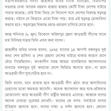
সভাপতিমণ্ডলীর সদস্য জাহাঙ্গীর কবির নানক বলেছেন, বিএনপির
দণ্ডপ্রাপ্ত নেতা তারেক রহমান হাজার হাজার কোটি টাকা দেশের বাইরে
পাচার করেছে। সেই টাকা দিয়ে সে বিদেশে বসে দেশের বিরুদ্ধে ষড়যন্ত্র
করছে। নইলে সে কিভাবে এতো টাকা পায়। তার এই ষড়যন্ত্র মোকাবিলা
করতে হবে। ষড়যন্ত্রের বিরুদ্ধে প্রচার-প্রচারণা চালিয়ে যেতে হবে।
আজ শনিবার (৮ জুন) বিকেলে ফরিদপুর জেলা আওয়ামী লীগের সাথে
মত বিনিময় সভায় তিনি এসব কথা বলেন।
জাহাঙ্গীর কবির নানক বলেন, ১৯৭৫ সালের ১৫ আগস্ট বঙ্গবন্ধুর দুই
কন্যা শেখ হাসিনা ও শেখ রেহানা দেশের বাইরে থাকার কারণে প্রাণে
বেঁচে গিয়েছিলেন। তৎকালীন সময় আমরা বলেছিলাম আন্দোলনের
মাধ্যমে বঙ্গবন্ধুর দুই কন্যাকে দেশে ফিরিয়ে আনতে হবে। না হলে
আওয়ামী লীগ সুসংগঠিত হবে না।
তিনি বলেন, মনে রাখতে হবে আওয়ামী লীগ হঠাৎ করে আলাদিনের
চেরাগের মতো ক্ষমতায় আসেনি। অনেক আন্দোলন আর ঘাত-প্রতিঘাত
মোকাবেলা করে আওয়ামী লীগ রাষ্ট্রীয় ক্ষমতায় এসেছে। আজকে দলের
অনেক নেতারা দুঃসময় দেখেনি। তাদের কে বলব- সবাইকে দলের
ইতিহাস জানতে হবে। দলের লক্ষ্য ও দর্শন জানতে হবে। কোনো