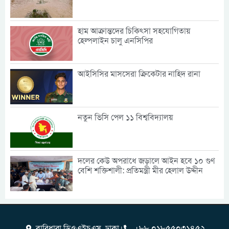
হাম আক্রান্তদের চিকিৎসা সহযোগিতায়
হেল্পলাইন চালু এনসিপির
আইসিসির মাসসেরা ক্রিকেটার নাহিদ রানা
নতুন ভিসি পেল ১১ বিশ্ববিদ্যালয়
দলের কেউ অপরাধে জড়ালে আইন হবে ১০ গুণ
বেশি শক্তিশালী: প্রতিমন্ত্রী মীর হেলাল উদ্দীন
বারিধারা ডিওএইচএস, ঢাকা।
+৮৮ ০১৮৫৫০৩১৪৫২