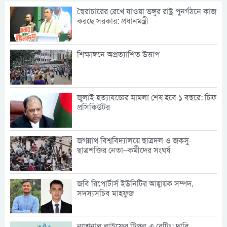
স্বৈরাচারের রেখে যাওয়া ভঙ্গুর রাষ্ট্র পুনর্গঠনে কাজ
করছে সরকার: প্রধানমন্ত্রী
শিক্ষাঙ্গনে অপ্রত্যাশিত উত্তাপ
জুলাই হত্যাযজ্ঞের মামলা শেষ হবে ১ বছরে: চিফ
প্রসিকিউটর
জগন্নাথ বিশ্ববিদ্যালয়ে ছাত্রদল ও জকসু-
ছাত্রশক্তির নেতা–কর্মীদের সংঘর্ষ
জবি রিপোর্টার্স ইউনিটির আহ্বায়ক সম্পদ,
সদস্যসচিব মাহফুজ
ন্যাশনাল লাইফের ট্রিপল এ রেটিং: দাবি