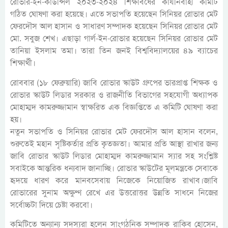
রোভার-ইন-কাউন্সিল ২০২৩-২০২৪ শিক্ষাবর্ষের কার্যনির্বাহী কমিটি
গঠিত ঘোষণা করা হয়েছে। এতে সভাপতি হয়েছেন সিনিয়র রোভার মেট
ফেরদৌস আল হাসান ও সাধারণ সম্পাদক হয়েছেন সিনিয়র রোভার মেট
মো. সবুজ শেখ। এছাড়া গার্ল-ইন-রোভার হয়েছেন সিনিয়র রোভার মেট
তানিয়া ইসলাম তমা। তারা তিন জনই বিশ্ববিদ্যালয়ের ৪৯ ব্যাচের
শিক্ষার্থী।
রোববার (১৮ ফেব্রুয়ারি) জাবি রোভার স্কাউট গ্রুপের ভারপ্রাপ্ত শিক্ষক ও
রোভার স্কাউট লিডার সরকার ও রাজনীতি বিভাগের সহযোগী অধ্যাপক
মোহাম্মদ কামরুজ্জামান স্বাক্ষরিত এক বিজ্ঞপ্তিতে এ কমিটি ঘোষণা করা
হয়।
নতুন সভাপতি ও সিনিয়র রোভার মেট ফেরদৌস আল হাসান বলেন,
শুরুতেই মহান সৃষ্টিকর্তার প্রতি কৃতজ্ঞতা। আমার প্রতি আস্থা রাখার জন্য
জাবি রোভার স্কাউট লিডার মোহাম্মদ কামরুজ্জামান স্যার সহ সংশ্লিষ্ট
সবাইকে আন্তরিক ধন্যবাদ জানাচ্ছি। রোভার স্কাউটের মূলমন্ত্রকে সেবাকে
হৃদয়ে ধারণ করে মানবসেবায় নিজেকে নিয়োজিত রাখাব।জাবি
রোভারের সুনাম অক্ষুণ্ণ রেখে এর উত্তরোত্তর উন্নতি সাধনে নিজের
সর্বোচ্চটা দিয়ে চেষ্টা করবো।
কমিটিতে অন্যান্য সদস্যরা হলেন সাংগঠনিক সম্পাদক রাকিব হোসেন,