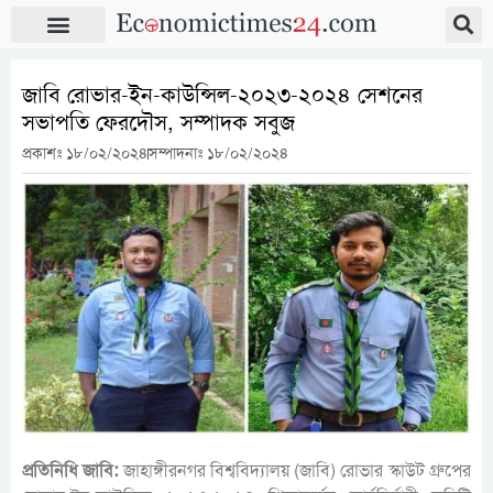
জাবি রোভার-ইন-কাউন্সিল-২০২৩-২০২৪ সেশনের
সভাপতি ফেরদৌস, সম্পাদক সবুজ
প্রকাশঃ
১৮/০২/২০২৪
সম্পাদনাঃ ১৮/০২/২০২৪
প্রতিনিধি জাবি:
জাহাঙ্গীরনগর বিশ্ববিদ্যালয় (জাবি) রোভার স্কাউট গ্রুপের