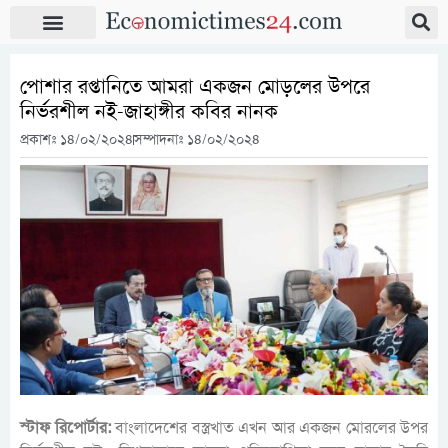
পোশার রপ্তানিতে আমরা একজন মোড়লের উপরে
নির্ভরশীল নই-জাহাঙ্গীর কবির নানক
প্রকাশঃ
১৪/০২/২০২৪
সম্পাদনাঃ ১৪/০২/২০২৪
স্টাফ রিপোর্টার:
বাংলাদেশের বস্ত্রখাত এখন আর একজন মোরলের উপর