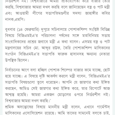
নির্ভরশীল নই। বিশ্ববাজারে আমরা প্রতিযোগিতা করে বাজার তৈরি
করছি, বিশ্ববাজার আমরা দখল করছি বলে জানিয়েছেন বস্ত্র ও পাট মন্ত্রী
এবং আওয়ামী লীগের সভাপতিমণ্ডলীর সদস্য জাহাঙ্গীর কবির
নানক,এমপি।
বুধবার (১৪ ফেব্রুয়ারি) দুপুরে সচিবালয়ে পোশাকশিল্প সংশ্লিষ্ট বিভিন্ন
বিষয়ে বিজিএমইএ’র পরিচালনা পর্ষদের সঙ্গে মতবিনিময় সভায়
সাংবাদিকদের প্রশ্নের জবাবে মন্ত্রী এ কথা বলেন। এসময় বস্ত্র ও পাট
মন্ত্রণালয়ের সচিব মো. আব্দুর রউফ, তৈরি পোশাকশিল্প মালিকদের
সংগঠন বিজিএমইএ’র সভাপতি ফারুক হাসানসহ অন্যান্য নেতারা
উপস্থিত ছিলেন।
নির্বাচনের আগে বলা হচ্ছিল পোশাক শিল্পের বাজার কমে যাচ্ছে, ছোট
হয়ে যাচ্ছে। এ বিষয়ে দৃষ্টি আকর্ষণ করলে মন্ত্রী বলেন, ‘বিজিএমইএ’র
সভাপতি বিষয়গুলো তুলে ধরেছেন। আপনি যে জায়গার কথা ইঙ্গিত
করছেন, আমিও সেই জায়গার কথা ইঙ্গিত করে, তার রিপোর্টে আজ
আশ্বস্ত হয়েছি। আমরা একজন মোড়লের ওপরে নির্ভরশীল নই।
বিশ্ববাজার আমরা দখল করছি।’
শ্রমিক অসন্তোষের বিষয়ে মাননীয় মন্ত্রী বলেন, এখানে গার্মেন্টস্
মালিকদের এসোসিয়েশন রয়েছে। আমি তাদের সামনেই বলতে চাই,