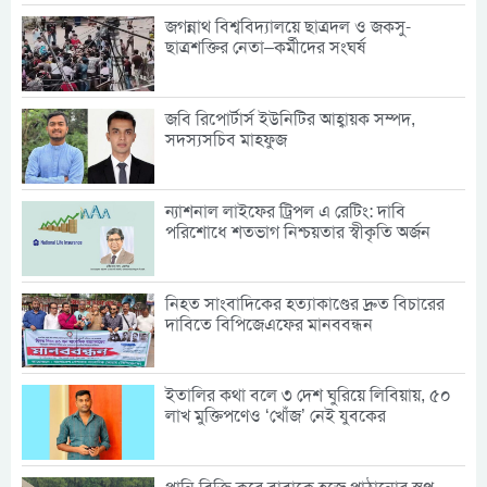
জগন্নাথ বিশ্ববিদ্যালয়ে ছাত্রদল ও জকসু-
ছাত্রশক্তির নেতা–কর্মীদের সংঘর্ষ
জবি রিপোর্টার্স ইউনিটির আহ্বায়ক সম্পদ,
সদস্যসচিব মাহফুজ
ন্যাশনাল লাইফের ট্রিপল এ রেটিং: দাবি
পরিশোধে শতভাগ নিশ্চয়তার স্বীকৃতি অর্জন
নিহত সাংবাদিকের হত্যাকাণ্ডের দ্রুত বিচারের
দাবিতে বিপিজেএফের মানববন্ধন
ইতালির কথা বলে ৩ দেশ ঘুরিয়ে লিবিয়ায়, ৫০
লাখ মুক্তিপণেও ‘খোঁজ’ নেই যুবকের