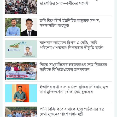
ছাত্রশক্তির নেতা–কর্মীদের সংঘর্ষ
জবি রিপোর্টার্স ইউনিটির আহ্বায়ক সম্পদ,
সদস্যসচিব মাহফুজ
ন্যাশনাল লাইফের ট্রিপল এ রেটিং: দাবি
পরিশোধে শতভাগ নিশ্চয়তার স্বীকৃতি অর্জন
নিহত সাংবাদিকের হত্যাকাণ্ডের দ্রুত বিচারের
দাবিতে বিপিজেএফের মানববন্ধন
ইতালির কথা বলে ৩ দেশ ঘুরিয়ে লিবিয়ায়, ৫০
লাখ মুক্তিপণেও ‘খোঁজ’ নেই যুবকের
পানি বিক্রি করে বাবাকে হজে পাঠানোর স্বপ্ন
দেখা সুজনের পাশে প্রধানমন্ত্রী