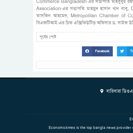
Commerce Bangladesh-এর সভাপতি মাহবুবুর রহ
Association-এর সভাপতি মাহমুদ হাসান খান বাব
তাসকিন আহমেদ, Metropolitan Chamber of Co
বিএফটিআই-এর চিফ এক্সিকিউটিভ অফিসার ড. সাইফ উদ্দ
পূর্বের পোষ্ট
Facebook
Tw
বারিধারা ডিও
E
Economictimes is the top bangla news provider on