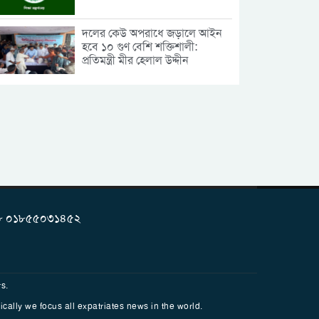
দলের কেউ অপরাধে জড়ালে আইন
হবে ১০ গুণ বেশি শক্তিশালী:
প্রতিমন্ত্রী মীর হেলাল উদ্দীন
৮ ০১৮৫৫০৩১৪৫২
s.
cally we focus all expatriates news in the world.