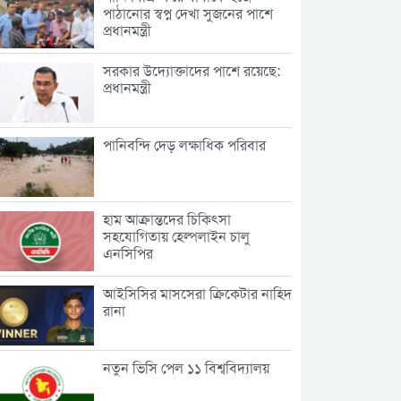
পাঠানোর স্বপ্ন দেখা সুজনের পাশে
প্রধানমন্ত্রী
সরকার উদ্যোক্তাদের পাশে রয়েছে:
প্রধানমন্ত্রী
পানিবন্দি দেড় লক্ষাধিক পরিবার
হাম আক্রান্তদের চিকিৎসা
সহযোগিতায় হেল্পলাইন চালু
এনসিপির
আইসিসির মাসসেরা ক্রিকেটার নাহিদ
রানা
নতুন ভিসি পেল ১১ বিশ্ববিদ্যালয়