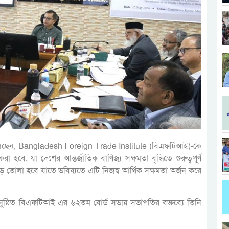
তাদির বলেছেন, Bangladesh Foreign Trade Institute (বিএফটিআই)-কে
হবে, যা দেশের আন্তর্জাতিক বাণিজ্য সক্ষমতা বৃদ্ধিতে গুরুত্বপূর্ণ
ড়ে তোলা হবে যাতে ভবিষ্যতে এটি নিজস্ব আর্থিক সক্ষমতা অর্জন করে
ষে অনুষ্ঠিত বিএফটিআই-এর ৬২তম বোর্ড সভায় সভাপতির বক্তব্যে তিনি