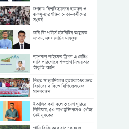
জগন্নাথ বিশ্ববিদ্যালয়ে ছাত্রদল ও
জকসু-ছাত্রশক্তির নেতা–কর্মীদের
সংঘর্ষ
জবি রিপোর্টার্স ইউনিটির আহ্বায়ক
সম্পদ, সদস্যসচিব মাহফুজ
ন্যাশনাল লাইফের ট্রিপল এ রেটিং:
দাবি পরিশোধে শতভাগ নিশ্চয়তার
স্বীকৃতি অর্জন
নিহত সাংবাদিকের হত্যাকাণ্ডের দ্রুত
বিচারের দাবিতে বিপিজেএফের
মানববন্ধন
ইতালির কথা বলে ৩ দেশ ঘুরিয়ে
লিবিয়ায়, ৫০ লাখ মুক্তিপণেও ‘খোঁজ’
নেই যুবকের
পানি বিক্রি করে বাবাকে হজে