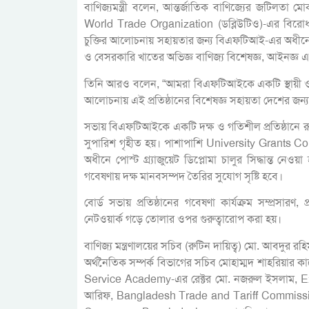
বাণিজ্যমন্ত্রী বলেন, আন্তর্জাতিক বাণিজ্যের জটিলতা
World Trade Organization (ডব্লিউটিও)-এর বিরোধ নিষ্প
চুক্তির আলোচনায় সহায়তার জন্য বিএফটিআই-এর অধীনে এ
ও বেসরকারি খাতের অভিজ্ঞ বাণিজ্য বিশেষজ্ঞ, আইনজ্ঞ এব
তিনি আরও বলেন, “আমরা বিএফটিআইকে একটি স্থায়ী ও কা
আলোচনায় এই প্রতিষ্ঠানের বিশেষজ্ঞ সহায়তা দেশের জন্য অত্
সভায় বিএফটিআইকে একটি দক্ষ ও গতিশীল প্রতিষ্ঠানে 
সুপারিশ গৃহীত হয়। পাশাপাশি University Grant
অধীনে পোস্ট গ্র্যাজুয়েট ডিপ্লোমা চালুর সিদ্ধান্ত নেও
গবেষণায় দক্ষ মানবসম্পদ তৈরির সুযোগ সৃষ্টি হবে।
বোর্ড সভায় প্রতিষ্ঠানের গবেষণা কার্যক্রম সম্প্রসারণ,
নেটওয়ার্ক গড়ে তোলার ওপর গুরুত্বারোপ করা হয়।
বাণিজ্য মন্ত্রণালয়ের সচিব (রুটিন দায়িত্ব) মো. আবদুর রহ
অর্থনৈতিক সম্পর্ক বিভাগের সচিব মোহাম্মদ শাহরিয়ার কাদ
Service Academy-এর রেক্টর মো. নজরুল ইসলাম, Ex
আরিফ, Bangladesh Trade and Tariff Commission-