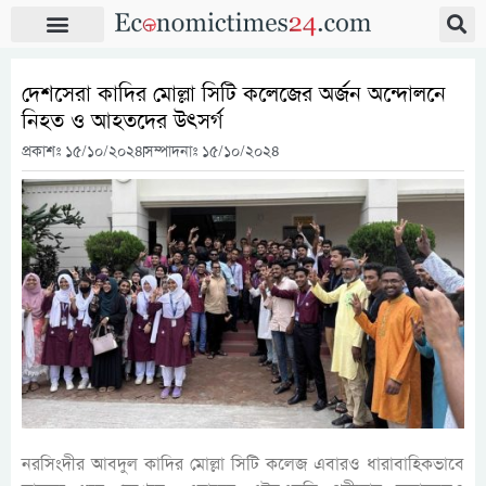
দেশসেরা কাদির মোল্লা সিটি কলেজের অর্জন অন্দোলনে
নিহত ও আহতদের উৎসর্গ
প্রকাশঃ
১৫/১০/২০২৪
সম্পাদনাঃ ১৫/১০/২০২৪
নরসিংদীর আবদুল কাদির মোল্লা সিটি কলেজ এবারও ধারাবাহিকভাবে