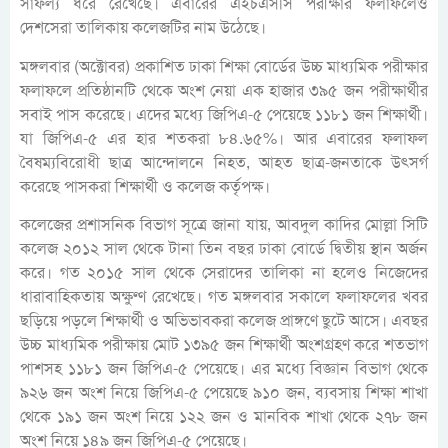
সাফল্য ধরে রেখেছে। এবারের এইচএসসি পরীক্ষার ফলাফলেও
দেশসেরা তালিকায় কলেজটির নাম উঠেছে।
মঙ্গলবার (অক্টোবর) প্রকাশিত ঢাকা শিক্ষা বোর্ডের উচ্চ মাধ্যমিক পরীক্ষার
ফলাফলে প্রতিষ্ঠানটি থেকে অংশ নেয়া এক হাজার ৩৯৫ জন পরীক্ষার্থীর
সবাই পাস করেছে। এদের মধ্যে জিপিএ-৫ পেয়েছে ১১৮১ জন শিক্ষার্থী।
যা জিপিএ-৫ এর হার শতকরা ৮৪.৬৫%। আর এবারের ফলাফল
বৈষম্যবিরোধী ছাত্র আন্দোলনে নিহত, আহত ছাত্র-জনতাকে উৎসর্গ
করেছে পাসকরা শিক্ষার্থী ও কলেজ কর্তৃপক্ষ।
কলেজের প্রশাসনিক বিভাগ সূত্রে জানা যায়, আবদুল কাদির মোল্লা সিটি
কলেজ ২০১২ সাল থেকে টানা তিন বছর ঢাকা বোর্ডে দ্বিতীয় স্থান অর্জন
করে। গত ২০১৫ সাল থেকে সেরাদের তালিকা না হলেও নিজেদের
ধারাবাহিকতায় অক্ষুণ্ণ রেখেছে। গত মঙ্গলবার সকালে ফলাফলের খবর
ছড়িয়ে পড়লে শিক্ষার্থী ও অভিভাবকরা কলেজ প্রাঙ্গণে ছুটে আসে। এবছর
উচ্চ মাধ্যমিক পরীক্ষায় মোট ১৩৯৫ জন শিক্ষার্থী অংশগ্রহণ করে শতভাগ
পাশসহ ১১৮১ জন জিপিএ-৫ পেয়েছে। এর মধ্যে বিজ্ঞান বিভাগ থেকে
৯২৬ জন অংশ নিয়ে জিপিএ-৫ পেয়েছে ৯১০ জন, ব্যবসায় শিক্ষা শাখা
থেকে ১৯১ জন অংশ নিয়ে ১২২ জন ও মানবিক শাখা থেকে ২৭৮ জন
অংশ নিয়ে ১৪৯ জন জিপিএ-৫ পেয়েছে।