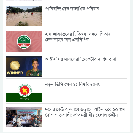
পানিবন্দি দেড় লক্ষাধিক পরিবার
হাম আক্রান্তদের চিকিৎসা সহযোগিতায়
হেল্পলাইন চালু এনসিপির
আইসিসির মাসসেরা ক্রিকেটার নাহিদ রানা
নতুন ভিসি পেল ১১ বিশ্ববিদ্যালয়
দলের কেউ অপরাধে জড়ালে আইন হবে ১০ গুণ
বেশি শক্তিশালী: প্রতিমন্ত্রী মীর হেলাল উদ্দীন