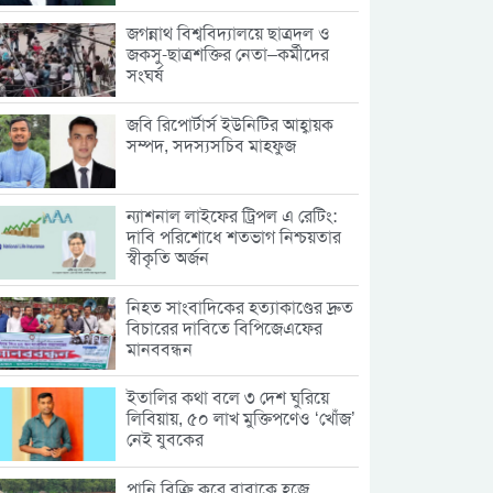
জগন্নাথ বিশ্ববিদ্যালয়ে ছাত্রদল ও
জকসু-ছাত্রশক্তির নেতা–কর্মীদের
সংঘর্ষ
জবি রিপোর্টার্স ইউনিটির আহ্বায়ক
সম্পদ, সদস্যসচিব মাহফুজ
ন্যাশনাল লাইফের ট্রিপল এ রেটিং:
দাবি পরিশোধে শতভাগ নিশ্চয়তার
স্বীকৃতি অর্জন
নিহত সাংবাদিকের হত্যাকাণ্ডের দ্রুত
বিচারের দাবিতে বিপিজেএফের
মানববন্ধন
ইতালির কথা বলে ৩ দেশ ঘুরিয়ে
লিবিয়ায়, ৫০ লাখ মুক্তিপণেও ‘খোঁজ’
নেই যুবকের
পানি বিক্রি করে বাবাকে হজে