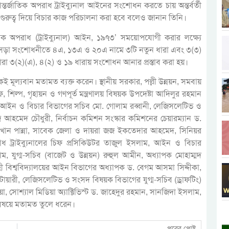
ন্তর্জাতিক অপরাধ ট্রাইব্যুনাল আইনের সংশোধন করতে চায় অন্তর্বর্তী
ুত্ব দিয়ে বিচার কাজ পরিচালনা করা হবে বলেও জানান তিনি।
াতিক অপরাধ (ট্রাইব্যুনাল) আইন, ১৯৭৩’ সময়োপযোগী করার লক্ষ্যে
বিত খসড়া সংশোধনীতে ৪এ, ১৩এ ও ২০এ নামে ৩টি নতুন ধারা এবং ৩(৩)
ধারা ৩(২)(এ), ৪(২) ও ১৯ ধারায় সংশোধন আনার প্রস্তাব করা হয়।
মূল্যবান মতামত ব্যক্ত করেন। স্থানীয় সরকার, পল্লী উন্নয়ন, সমবায়
 শিল্প, গৃহায়ন ও গণপূর্ত মন্ত্রণালয় বিষয়ক উপদেষ্টা আদিলুর রহমান
ান, আইন ও বিচার বিভাগের সচিব মো. গোলাম রব্বানী, লেজিসলেটিভ ও
 আহমেদ চৌধুরী, নির্বাচন কমিশন সংস্কার কমিশনের চেয়ারম্যান ড.
ন পান্না, সাবেক জেলা ও দায়রা জজ ইকতেদার আহমেদ, সিনিয়র
াধ ট্রাইব্যুনালের চিফ প্রসিকিউটর তাজুল ইসলাম, আইন ও বিচার
, যুগ্ম-সচিব (বাজেট ও উন্নয়ন) রুহুল আমীন, অধ্যাপক মোহাম্মদ
াহী বিশ্ববিদ্যালয়ের আইন বিভাগের অধ্যাপক ড. বেগম আসমা সিদ্দীকা,
োয়ারী, লেজিসলেটিভ ও সংসদ বিষয়ক বিভাগের যুগ্ম-সচিব (ড্রাফটিং)
য়া, সোশ্যাল মিডিয়া অ্যাক্টিভিস্ট ড. জাহেদুর রহমান, সানজিদা ইসলাম,
 বিষয়ে মতামত তুলে ধরেন।
পরের পোষ্ট