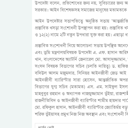
উপদেষ্টা বলেন, প্রতিশোধের জন্য নয়, সুবিচারের জন্য আ
সরকার। আইন বিশেষজ্ঞসহ সমাজের মানুষের মতামতকে গুর
আইন উপদেষ্টার সভাপতিত্বে অনুষ্ঠিত সভায় ‘আন্তর্জ
প্রস্তাবিত খসড়া সংশোধনী উপস্থাপন করা হয়। প্রস্তা
ও ১২(২) নামে ২টি নতুন উপধারা যুক্ত করা হয়। এছাড়া 
প্রস্তাবিত সংশোধনী নিয়ে আলোচনা সভায় উপস্থিত অনেকেই 
এবং ভূমি মন্ত্রণালয়বিষয়ক উপদেষ্টা এ. এফ. হাসান আরিফ,
খান, বাংলাদেশের অ্যাটর্নি জেনারেল মো. আসাদুজ্জাম
সংসদ বিষয়ক বিভাগের সচিব (চলতি দায়িত্ব) ড. হাফিজ
বদিউল আলম মজুমদার, সিনিয়র আইনজীবী জেড আই খা
আইনজীবী ব্যারিস্টার সারা হোসেন, আন্তর্জাতিক অপর
বিভাগের যুগ্ম সচিব (মতামত) এস. এম. সাইফুল ইসলাম
মাহবুবুর রহমান ও অধ্যাপক নাজমুজ্জামান ভূঁইয়া, রাজশ
রাজনীতিবিদ ও আইনজীবী ব্যারিস্টার শামীম হায়দার পাট
মো. রফিকুল হাসান, আইনজীবী ব্যারিস্টার জ্যোতির্ময় বড়ু
শরিফ ভূঁইয়াসহ প্রমুখ নিজ নিজ অবস্থান এবং সংশোধনী
পূর্বের পোষ্ট