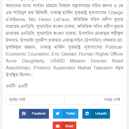
অন্যান্যের মধ্যে পার্বত্য চট্টগ্রাম বিষয়ক মন্ত্রণালয়ের সচিব জনাব এ কে
এম শামিমুল হক ছিদ্দিকী, ঢাকাস্থ মার্কিন যুক্তরাষ্ট্র দূতাবাসের Charge
d’Affaires, Miz Helen LaFave, অতিরিক্ত সচিব প্রদীপ কুমার
মহোত্তম এনডিসি, যুগ্মসচিব কংকন চাকমা, অতিরিক্ত সচিব প্রদীপ কুমার
মহোত্তম এনডিসি, যুগ্মসচিব কংকন চাকমা, উপসচিব মোহাম্মদ শরীফুল
ইসলাম, উপদেষ্টা সুপ্রদীপ চাকমার একান্ত সচিব (উপসচিব) খন্দকার মো.
মুশফিকুর রহমান, ঢাকাস্থ মার্কিন যুক্তরাষ্ট্র দূতাবাসের Political-
Economic Counselor, Eric Geelan, Human Rights Officer
Anne Daughterly, USAID Mission Director Reed
Aeschliman, Protocol Supervisor Nishat Tasneem প্রমুখ
উপস্থিত ছিলেন।
এমটি/ এএটি
পূর্বের পোষ্ট
পরের পোষ্ট
Facebook
Twitter
LinkedIn
Email