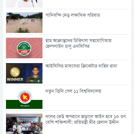
পানিবন্দি দেড় লক্ষাধিক পরিবার
হাম আক্রান্তদের চিকিৎসা সহযোগিতায়
হেল্পলাইন চালু এনসিপির
আইসিসির মাসসেরা ক্রিকেটার নাহিদ রানা
নতুন ভিসি পেল ১১ বিশ্ববিদ্যালয়
দলের কেউ অপরাধে জড়ালে আইন হবে ১০ গুণ
বেশি শক্তিশালী: প্রতিমন্ত্রী মীর হেলাল উদ্দীন