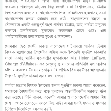
বলেছেন, পার্বত্যবাসীর পক্ষে সারা বাংলাদেশের মানুষ নিবেদিত
রয়েছেন। পাহাড়ের মানুষের কিছু হলেই ঢাকা বিশ্ববিদ্যালয়, চট্টগ্রাম
বিশ্ববিদ্যালয় এবং সারা বাংলাদেশের শিক্ষা প্রতিষ্ঠানের ছাত্ররাসহ সমগ্র
বাংলাদেশের জনতা সোচ্চার হয়ে ওঠে। বাংলাদেশের উন্নয়ন ও
সৌন্দয্যের একটি গুরুত্বপূর্ণ অংশ পার্বত্য চট্টগ্রাম, তাই পার্বত্য মানুষের
কল্যাণে মানবিকতার মূল্যবোধ সকলেরই জেগে ওঠে। এটা
পার্বত্যবাসীদের জন্য অত্যন্ত সুখের ও আনন্দের।
সোমবার (২৩ সেপ্ট) ঢাকায় বাংলাদেশ সচিবালয়ে পার্বত্য চট্টগ্রাম
বিষয়ক মন্ত্রণালয়ের উপদেষ্টার অফিস কক্ষে উপদেষ্টা সুপ্রদীপ চাকমা’র
সাথে ঢাকাস্থ মার্কিন যুক্তরাষ্ট্রের দূতাবাসের Miz Helen LaFave,
Charge d’Affaires- এর নেতৃত্বে ৫ সদস্যের প্রতিনিধি দল পার্বত্য
চট্টগ্রাম অঞ্চলের উন্নয়ন সংক্রান্ত ও দ্বি-পাক্ষিক বিষয়ের উপর আলোচনায়
উপদেষ্টা সুপ্রদীপ চাকমা এসব কথা বলেন।
পার্বত্য চট্টগ্রাম বিষয়ক উপদেষ্টা জনাব সুপ্রদীপ চাকমা আরো বলেছেন,
সমাজকে বৈষম্যহীন করে গড়ে তুলতেই অন্তর্বর্তীকালীন সরকার গঠন
করা হয়েছে। তিনি বলেন, এদেশটা আমার ও বাংলাদেশটা আমার প্রিয়
দেশ। এখানে ভেদাভেদ বলতে কিছু নাই। আমরা সবাই সমান ও সমতার
ভিত্তিতে মিলেমিশে বসবাস করছি।