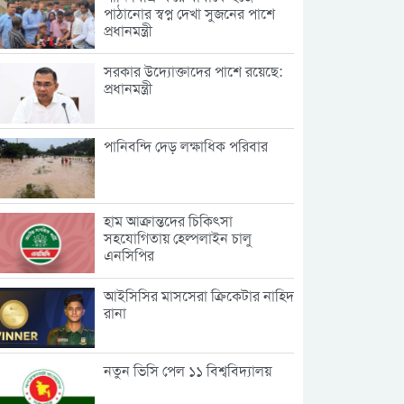
পাঠানোর স্বপ্ন দেখা সুজনের পাশে
প্রধানমন্ত্রী
সরকার উদ্যোক্তাদের পাশে রয়েছে:
প্রধানমন্ত্রী
পানিবন্দি দেড় লক্ষাধিক পরিবার
হাম আক্রান্তদের চিকিৎসা
সহযোগিতায় হেল্পলাইন চালু
এনসিপির
আইসিসির মাসসেরা ক্রিকেটার নাহিদ
রানা
নতুন ভিসি পেল ১১ বিশ্ববিদ্যালয়