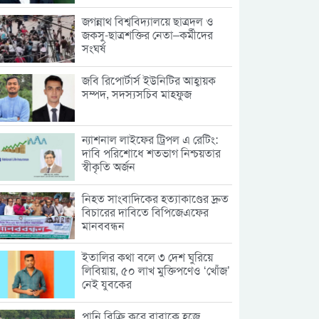
জগন্নাথ বিশ্ববিদ্যালয়ে ছাত্রদল ও
জকসু-ছাত্রশক্তির নেতা–কর্মীদের
সংঘর্ষ
জবি রিপোর্টার্স ইউনিটির আহ্বায়ক
সম্পদ, সদস্যসচিব মাহফুজ
ন্যাশনাল লাইফের ট্রিপল এ রেটিং:
দাবি পরিশোধে শতভাগ নিশ্চয়তার
স্বীকৃতি অর্জন
নিহত সাংবাদিকের হত্যাকাণ্ডের দ্রুত
বিচারের দাবিতে বিপিজেএফের
মানববন্ধন
ইতালির কথা বলে ৩ দেশ ঘুরিয়ে
লিবিয়ায়, ৫০ লাখ মুক্তিপণেও ‘খোঁজ’
নেই যুবকের
পানি বিক্রি করে বাবাকে হজে