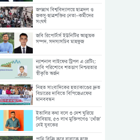
জগন্নাথ বিশ্ববিদ্যালয়ে ছাত্রদল ও
জকসু-ছাত্রশক্তির নেতা–কর্মীদের
সংঘর্ষ
জবি রিপোর্টার্স ইউনিটির আহ্বায়ক
সম্পদ, সদস্যসচিব মাহফুজ
ন্যাশনাল লাইফের ট্রিপল এ রেটিং:
দাবি পরিশোধে শতভাগ নিশ্চয়তার
স্বীকৃতি অর্জন
নিহত সাংবাদিকের হত্যাকাণ্ডের দ্রুত
বিচারের দাবিতে বিপিজেএফের
মানববন্ধন
ইতালির কথা বলে ৩ দেশ ঘুরিয়ে
লিবিয়ায়, ৫০ লাখ মুক্তিপণেও ‘খোঁজ’
নেই যুবকের
পানি বিক্রি করে বাবাকে হজে