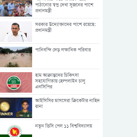
পাঠানোর স্বপ্ন দেখা সুজনের পাশে
প্রধানমন্ত্রী
সরকার উদ্যোক্তাদের পাশে রয়েছে:
প্রধানমন্ত্রী
পানিবন্দি দেড় লক্ষাধিক পরিবার
হাম আক্রান্তদের চিকিৎসা
সহযোগিতায় হেল্পলাইন চালু
এনসিপির
আইসিসির মাসসেরা ক্রিকেটার নাহিদ
রানা
নতুন ভিসি পেল ১১ বিশ্ববিদ্যালয়