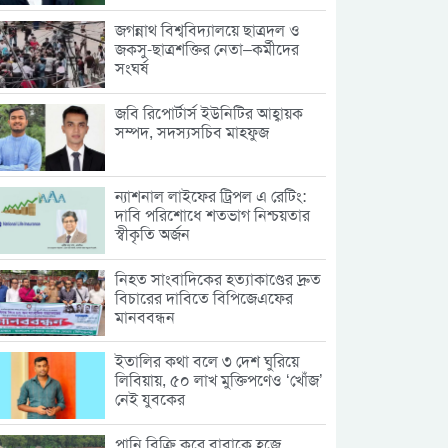
জগন্নাথ বিশ্ববিদ্যালয়ে ছাত্রদল ও
জকসু-ছাত্রশক্তির নেতা–কর্মীদের
সংঘর্ষ
জবি রিপোর্টার্স ইউনিটির আহ্বায়ক
সম্পদ, সদস্যসচিব মাহফুজ
ন্যাশনাল লাইফের ট্রিপল এ রেটিং:
দাবি পরিশোধে শতভাগ নিশ্চয়তার
স্বীকৃতি অর্জন
নিহত সাংবাদিকের হত্যাকাণ্ডের দ্রুত
বিচারের দাবিতে বিপিজেএফের
মানববন্ধন
ইতালির কথা বলে ৩ দেশ ঘুরিয়ে
লিবিয়ায়, ৫০ লাখ মুক্তিপণেও ‘খোঁজ’
নেই যুবকের
পানি বিক্রি করে বাবাকে হজে