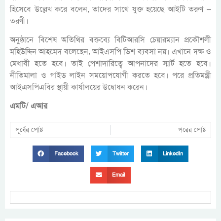
হিসেবে উল্লেখ করে বলেন, তাদের সাথে যুক্ত হয়েছে আইটি তরুণ –
তরণী।
অনুষ্ঠানে বিশেষ অতিথির বক্তব্যে বিটিআরসি চেয়ারম্যান প্রকৌশলী
মহিউদ্দিন আহমেদ বলেছেন, আইএসপি ডিশ ব্যবসা নয়। এখানে দক্ষ ও
মেধাবী হতে হবে। তাই পেশাদারিত্বে আপনাদের স্মার্ট হতে হবে।
নীতিমালা ও গাইড লাইন সময়োপযোগী করতে হবে। পরে প্রতিমন্ত্রী
আইএসপিএবির স্থায়ী কার্যালয়ের উদ্বোধন করেন।
এমটি/ এআর
পূর্বের পোষ্ট
পরের পোষ্ট
Facebook
Twitter
LinkedIn
Email