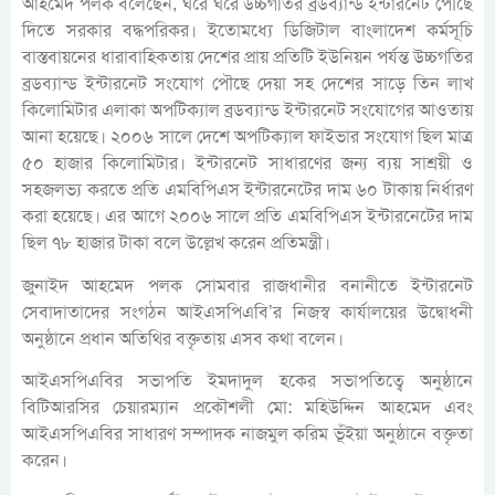
আহমেদ পলক বলেছেন, ঘরে ঘরে উচ্চগতির ব্রডব্যান্ড ইন্টারনেট পৌছে
দিতে সরকার বদ্ধপরিকর। ইতোমধ্যে ডিজিটাল বাংলাদেশ কর্মসূচি
বাস্তবায়নের ধারাবাহিকতায় দেশের প্রায় প্রতিটি ইউনিয়ন পর্যন্ত উচ্চগতির
ব্রডব্যান্ড ইন্টারনেট সংযোগ পৌছে দেয়া সহ দেশের সাড়ে তিন লাখ
কিলোমিটার এলাকা অপটিক্যাল ব্রডব্যান্ড ইন্টারনেট সংযোগের আওতায়
আনা হয়েছে। ২০০৬ সালে দেশে অপটিক্যাল ফাইভার সংযোগ ছিল মাত্র
৫০ হাজার কিলোমিটার। ইন্টারনেট সাধারণের জন্য ব্যয় সাশ্রয়ী ও
সহজলভ্য করতে প্রতি এমবিপিএস ইন্টারনেটের দাম ৬০ টাকায় নির্ধারণ
করা হয়েছে। এর আগে ২০০৬ সালে প্রতি এমবিপিএস ইন্টারনেটের দাম
ছিল ৭৮ হাজার টাকা বলে উল্লেখ করেন প্রতিমন্ত্রী।
জুনাইদ আহমেদ পলক সোমবার রাজধানীর বনানীতে ইন্টারনেট
সেবাদাতাদের সংগঠন আইএসপিএবি’র নিজস্ব কার্যালয়ের উদ্বোধনী
অনুষ্ঠানে প্রধান অতিথির বক্তৃতায় এসব কথা বলেন।
আইএসপিএবির সভাপতি ইমদাদুল হকের সভাপতিত্বে অনুষ্ঠানে
বিটিআরসির চেয়ারম্যান প্রকৌশলী মো: মহিউদ্দিন আহমেদ এবং
আইএসপিএবির সাধারণ সম্পাদক নাজমুল করিম ভূঁইয়া অনুষ্ঠানে বক্তৃতা
করেন।