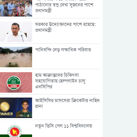
পাঠানোর স্বপ্ন দেখা সুজনের পাশে
প্রধানমন্ত্রী
সরকার উদ্যোক্তাদের পাশে রয়েছে:
প্রধানমন্ত্রী
পানিবন্দি দেড় লক্ষাধিক পরিবার
হাম আক্রান্তদের চিকিৎসা
সহযোগিতায় হেল্পলাইন চালু
এনসিপির
আইসিসির মাসসেরা ক্রিকেটার নাহিদ
রানা
নতুন ভিসি পেল ১১ বিশ্ববিদ্যালয়