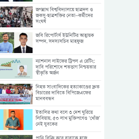
জগন্নাথ বিশ্ববিদ্যালয়ে ছাত্রদল ও
জকসু-ছাত্রশক্তির নেতা–কর্মীদের
সংঘর্ষ
জবি রিপোর্টার্স ইউনিটির আহ্বায়ক
সম্পদ, সদস্যসচিব মাহফুজ
ন্যাশনাল লাইফের ট্রিপল এ রেটিং:
দাবি পরিশোধে শতভাগ নিশ্চয়তার
স্বীকৃতি অর্জন
নিহত সাংবাদিকের হত্যাকাণ্ডের দ্রুত
বিচারের দাবিতে বিপিজেএফের
মানববন্ধন
ইতালির কথা বলে ৩ দেশ ঘুরিয়ে
লিবিয়ায়, ৫০ লাখ মুক্তিপণেও ‘খোঁজ’
নেই যুবকের
পানি বিক্রি করে বাবাকে হজে