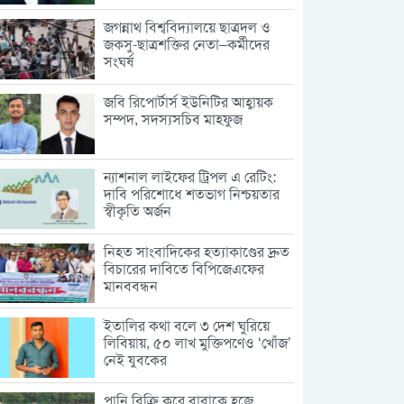
জগন্নাথ বিশ্ববিদ্যালয়ে ছাত্রদল ও
জকসু-ছাত্রশক্তির নেতা–কর্মীদের
সংঘর্ষ
জবি রিপোর্টার্স ইউনিটির আহ্বায়ক
সম্পদ, সদস্যসচিব মাহফুজ
ন্যাশনাল লাইফের ট্রিপল এ রেটিং:
দাবি পরিশোধে শতভাগ নিশ্চয়তার
স্বীকৃতি অর্জন
নিহত সাংবাদিকের হত্যাকাণ্ডের দ্রুত
বিচারের দাবিতে বিপিজেএফের
মানববন্ধন
ইতালির কথা বলে ৩ দেশ ঘুরিয়ে
লিবিয়ায়, ৫০ লাখ মুক্তিপণেও ‘খোঁজ’
নেই যুবকের
পানি বিক্রি করে বাবাকে হজে