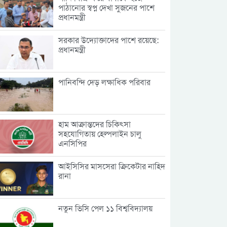
পাঠানোর স্বপ্ন দেখা সুজনের পাশে
প্রধানমন্ত্রী
সরকার উদ্যোক্তাদের পাশে রয়েছে:
প্রধানমন্ত্রী
পানিবন্দি দেড় লক্ষাধিক পরিবার
হাম আক্রান্তদের চিকিৎসা
সহযোগিতায় হেল্পলাইন চালু
এনসিপির
আইসিসির মাসসেরা ক্রিকেটার নাহিদ
রানা
নতুন ভিসি পেল ১১ বিশ্ববিদ্যালয়