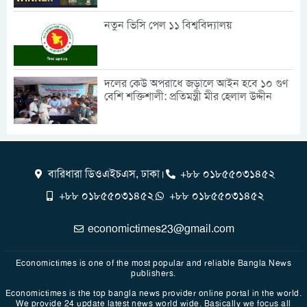
নতুন ভিসি পেল ১১ বিশ্ববিদ্যালয়
দলের কেউ অপরাধে জড়ালে আইন হবে ১০ গুণ
বেশি শক্তিশালী: প্রতিমন্ত্রী মীর হেলাল উদ্দীন
বারিধারা ডিওএইচএস, ঢাকা।
+৮৮ ০১৮৫৫০৩১৪৫২
+৮৮ ০১৮৫৫০৩১৪৫২
+৮৮ ০১৮৫৫০৩১৪৫২
economictimes23@gmail.com
Economictimes is one of the most popular and reliable Bangla News
publishers.
Economictimes is the top bangla news provider online portal in the world.
We provide 24 update latest news world wide. Basically we focus all