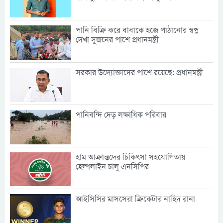
পানি বিক্রি করে বাবাকে হজে পাঠানোর স্বপ্ন
দেখা সুজনের পাশে প্রধানমন্ত্রী
সরকার উদ্যোক্তাদের পাশে রয়েছে: প্রধানমন্ত্রী
পানিবন্দি দেড় লক্ষাধিক পরিবার
হাম আক্রান্তদের চিকিৎসা সহযোগিতায়
হেল্পলাইন চালু এনসিপির
আইসিসির মাসসেরা ক্রিকেটার নাহিদ রানা