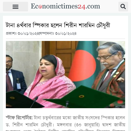
টানা ৪র্থবার স্পিকার হলেন শিরীন শারমিন চৌধুরী
প্রকাশঃ
৩০/০১/২০২৪
সম্পাদনাঃ ৩০/০১/২০২৪
স্টাফ রিপোর্টার:
টানা চতুর্থবারের মতো জাতীয় সংসদের স্পিকার হলেন
ড. শিরীন শারমিন চৌধুরী। মঙ্গলবার (৩০ জানুয়ারি) দ্বাদশ জাতীয়