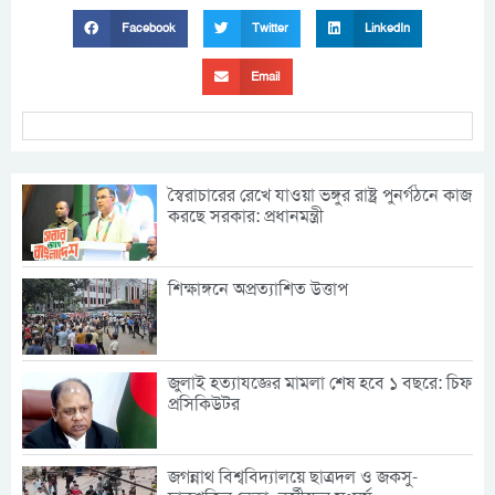
Facebook
Twitter
LinkedIn
Email
স্বৈরাচারের রেখে যাওয়া ভঙ্গুর রাষ্ট্র পুনর্গঠনে কাজ
করছে সরকার: প্রধানমন্ত্রী
শিক্ষাঙ্গনে অপ্রত্যাশিত উত্তাপ
জুলাই হত্যাযজ্ঞের মামলা শেষ হবে ১ বছরে: চিফ
প্রসিকিউটর
জগন্নাথ বিশ্ববিদ্যালয়ে ছাত্রদল ও জকসু-