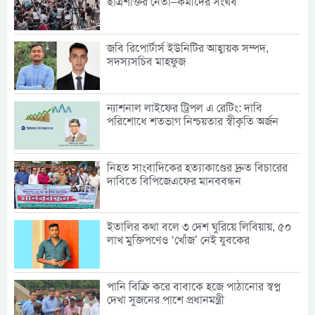
ছাত্রশক্তির নেতা–কর্মীদের সংঘর্ষ
জবি রিপোর্টার্স ইউনিটির আহ্বায়ক সম্পদ,
সদস্যসচিব মাহফুজ
ন্যাশনাল লাইফের ট্রিপল এ রেটিং: দাবি
পরিশোধে শতভাগ নিশ্চয়তার স্বীকৃতি অর্জন
নিহত সাংবাদিকের হত্যাকাণ্ডের দ্রুত বিচারের
দাবিতে বিপিজেএফের মানববন্ধন
ইতালির কথা বলে ৩ দেশ ঘুরিয়ে লিবিয়ায়, ৫০
লাখ মুক্তিপণেও ‘খোঁজ’ নেই যুবকের
পানি বিক্রি করে বাবাকে হজে পাঠানোর স্বপ্ন
দেখা সুজনের পাশে প্রধানমন্ত্রী