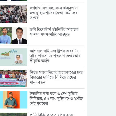
জগন্নাথ বিশ্ববিদ্যালয়ে ছাত্রদল ও
জকসু-ছাত্রশক্তির নেতা–কর্মীদের
সংঘর্ষ
জবি রিপোর্টার্স ইউনিটির আহ্বায়ক
সম্পদ, সদস্যসচিব মাহফুজ
ন্যাশনাল লাইফের ট্রিপল এ রেটিং:
দাবি পরিশোধে শতভাগ নিশ্চয়তার
স্বীকৃতি অর্জন
নিহত সাংবাদিকের হত্যাকাণ্ডের দ্রুত
বিচারের দাবিতে বিপিজেএফের
মানববন্ধন
ইতালির কথা বলে ৩ দেশ ঘুরিয়ে
লিবিয়ায়, ৫০ লাখ মুক্তিপণেও ‘খোঁজ’
নেই যুবকের
পানি বিক্রি করে বাবাকে হজে