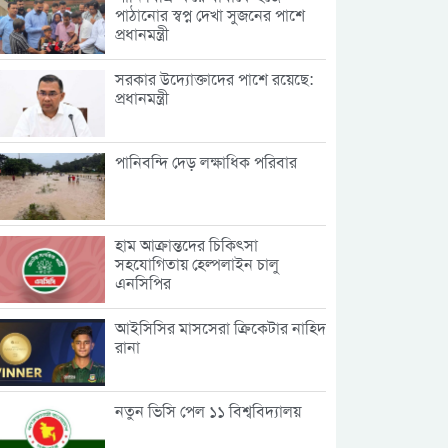
পাঠানোর স্বপ্ন দেখা সুজনের পাশে
প্রধানমন্ত্রী
সরকার উদ্যোক্তাদের পাশে রয়েছে:
প্রধানমন্ত্রী
পানিবন্দি দেড় লক্ষাধিক পরিবার
হাম আক্রান্তদের চিকিৎসা
সহযোগিতায় হেল্পলাইন চালু
এনসিপির
আইসিসির মাসসেরা ক্রিকেটার নাহিদ
রানা
নতুন ভিসি পেল ১১ বিশ্ববিদ্যালয়