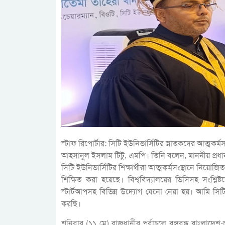
স্টাফ রিপোর্টার: সিটি ইউনিভার্সিটির স্নাতকদের আত্মকর্ম
আহসানুল ইসলাম টিটু, এমপি। তিনি বলেন, মাননীয় প্রধানম
সিটি ইউনিভার্সিটির শিক্ষার্থীরা আত্মকর্মসংস্থানে নিয়ো
শিক্ষিত করা হয়েছে। বিশ্ববিদ্যালয়ের ভিসিসহ সংশ্লিষ্
স্টার্টআপসহ বিভিন্ন উদ্যোগ যেনো নেয়া হয়। আমি সিটি
করছি।
শনিবার (১১ মে) রাজধানীর পূর্বাচলে বঙ্গবন্ধু বাংলাদেশ-