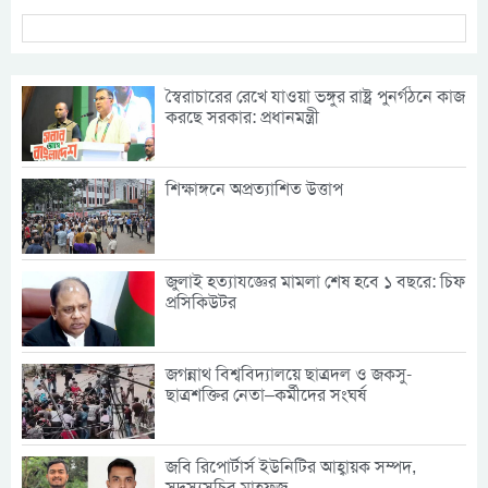
স্বৈরাচারের রেখে যাওয়া ভঙ্গুর রাষ্ট্র পুনর্গঠনে কাজ
করছে সরকার: প্রধানমন্ত্রী
শিক্ষাঙ্গনে অপ্রত্যাশিত উত্তাপ
জুলাই হত্যাযজ্ঞের মামলা শেষ হবে ১ বছরে: চিফ
প্রসিকিউটর
জগন্নাথ বিশ্ববিদ্যালয়ে ছাত্রদল ও জকসু-
ছাত্রশক্তির নেতা–কর্মীদের সংঘর্ষ
জবি রিপোর্টার্স ইউনিটির আহ্বায়ক সম্পদ,
সদস্যসচিব মাহফুজ