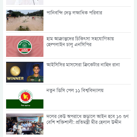
পানিবন্দি দেড় লক্ষাধিক পরিবার
হাম আক্রান্তদের চিকিৎসা সহযোগিতায়
হেল্পলাইন চালু এনসিপির
আইসিসির মাসসেরা ক্রিকেটার নাহিদ রানা
নতুন ভিসি পেল ১১ বিশ্ববিদ্যালয়
দলের কেউ অপরাধে জড়ালে আইন হবে ১০ গুণ
বেশি শক্তিশালী: প্রতিমন্ত্রী মীর হেলাল উদ্দীন