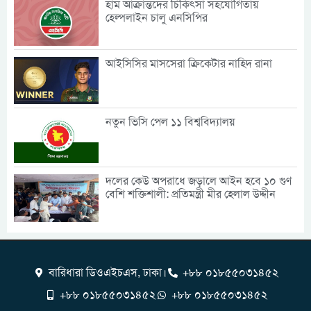
হাম আক্রান্তদের চিকিৎসা সহযোগিতায়
হেল্পলাইন চালু এনসিপির
আইসিসির মাসসেরা ক্রিকেটার নাহিদ রানা
নতুন ভিসি পেল ১১ বিশ্ববিদ্যালয়
দলের কেউ অপরাধে জড়ালে আইন হবে ১০ গুণ
বেশি শক্তিশালী: প্রতিমন্ত্রী মীর হেলাল উদ্দীন
বারিধারা ডিওএইচএস, ঢাকা।
+৮৮ ০১৮৫৫০৩১৪৫২
+৮৮ ০১৮৫৫০৩১৪৫২
+৮৮ ০১৮৫৫০৩১৪৫২