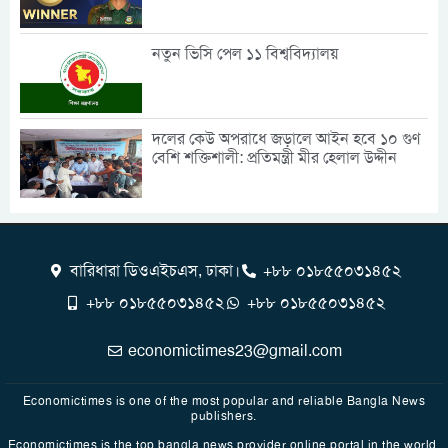
নতুন ভিসি পেল ১১ বিশ্ববিদ্যালয়
দলের কেউ অপরাধে জড়ালে আইন হবে ১০ গুণ
বেশি শক্তিশালী: প্রতিমন্ত্রী মীর হেলাল উদ্দীন
বারিধারা ডিওএইচএস, ঢাকা।
+৮৮ ০১৮৫৫০৩১৪৫২
+৮৮ ০১৮৫৫০৩১৪৫২
+৮৮ ০১৮৫৫০৩১৪৫২
economictimes23@gmail.com
Economictimes is one of the most popular and reliable Bangla News
publishers.
Economictimes is the top bangla news provider online portal in the world.