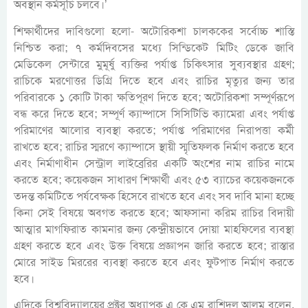
অবস্থান কর্মসূচি চলবে।’
শিক্ষার্থীদের দাবিগুলো হলো- অটোরিকশা চালককের সর্বোচ্চ শাস্তি
নিশ্চিত করা; ৭ কর্মদিবসের মধ্যে সিন্ডিকেট মিটিং ডেকে জাবি
মেডিকেল সেন্টারে মুমূর্ষু ব্যক্তির পর্যাপ্ত চিকিৎসার সুব্যবস্থার গ্রহণ;
রাচিকে মরণোত্তর ডিগ্রি দিতে হবে এবং রাচির মৃত্যুর জন্য তার
পরিবারকে ১ কোটি টাকা ক্ষতিপূরণ দিতে হবে; অটোরিকশা সম্পূর্ণরূপে
বন্ধ করে দিতে হবে; সম্পূর্ণ ক্যাম্পাসে সিসিটিভি ক্যামেরা এবং পর্যাপ্ত
পরিমাণের আলোর ব্যবস্থা করতে; পর্যাপ্ত পরিমাণের নিরাপত্তা কর্মী
রাখতে হবে; রাচির স্মরণে ক্যাম্পাসে স্থায়ী স্মৃতিফলক নির্মাণ করতে হবে
এবং নির্মাণাধীন সেন্ট্রাল লাইব্রেরির একটি অংশের নাম রাচির নামে
করতে হবে; কয়েকজন সাধারণ শিক্ষার্থী এবং ৫৩ ব্যাচের কয়েকজনকে
তদন্ত কমিটিতে পর্যবেক্ষক হিসেবে রাখতে হবে এবং সব দাবি মানা হচ্ছে
কিনা সেই বিষয়ে অবগত করতে হবে; আফসানা করিম রাচির বিদায়ী
আত্মার মাগফিরাত কামনার জন্য কেন্দ্রীয়ভাবে দোয়া মাহফিলের ব্যবস্থা
গ্রহণ করতে হবে এবং উক্ত বিষয়ে প্রজ্ঞাপন জারি করতে হবে; রাস্তার
মোরে সাইড মিররের ব্যবস্থা করতে হবে এবং ফুটপাত নির্মাণ করতে
হবে।
এদিকে বিশ্ববিদ্যালয়ের প্রক্টর অধ্যাপক এ কে এম রাশিদুল আলম বলেন,