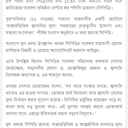
৫০ পয়সা এবং পেট্রোলের দাম ১১.৩২ টাকা কমানো সম্ভব বলে
জানিয়েছে গবেষণা প্রতিষ্ঠান সেন্টার ফর পলিসি ডায়ালগ (সিপিডি)।
বৃহস্পতিবার (২১ নভেম্বর) সকালে রাজধানীর একটি হোটেলে
‘বাজারভিত্তিক জ্বালানির মূল্য: সরকারের নেতৃত্বাধীন উদ্যোগ এবং
সম্ভাব্য সংশোধন’- শীর্ষক সংলাপ অনুষ্ঠানে এ তথ্য জানায় সিপিডি।
সংলাপে মূল প্রবন্ধ উপস্থাপন করেন সিপিডির গবেষণা সহযোগী হেলেন
মাশিয়াত প্রিয়তী ও প্রোগ্রাম অ্যাসোসিয়েট ফয়সাল কাইয়ুম।
এতে উপস্থিত ছিলেন সিপিডির গবেষণা পরিচালক খন্দকার গোলাম
মোয়াজ্জেম, সম্মাননীয় ফেলো ড. মোস্তাফিজুর রহমান ও জ্বালানি
বিশেষজ্ঞ অধ্যাপক ড. এম শামসুল আলম।
এসময় গোলাম মোয়াজ্জেম বলেন, ‘সব খাতে সংস্কার চলছে। জ্বালানি
খাতেও এর হাওয়া লাগছে। ভোক্তার স্বার্থ বিবেচনা করে জ্বালানি তেলের
মূল্য নির্ধারণ করার সুযোগ রয়েছে। বিপিসির ভর্তুকির প্রয়োজন পড়ে না,
কারণ তারা বড় মুনাফা করে। এই মুনাফা সমন্বয় করলে ভোক্তাস্বার্থ
প্রাধান্য পাবে, এছাড়া ইতিবাচক প্রভাব পড়বে বিদ্যুতে। ‘
মূল প্রবন্ধে সিপিডি জানায়, বাজারভিত্তিক ও আন্তর্জাতিক মানদণ্ডে মূল্য