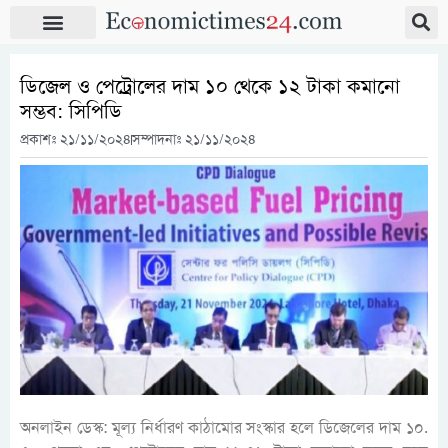
ডিজেল ও পেট্রোলের দাম ১০ থেকে ১২ টাকা কমানো
সম্ভব: সিপিডি
প্রকাশঃ
২১/১১/২০২৪
সম্পাদনাঃ ২১/১১/২০২৪
অনলাইন ডেস্ক: মূল্য নির্ধারণ কাঠামোর সংস্কার হলে ডিজেলের দাম ১০.