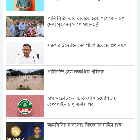
পানি বিক্রি করে বাবাকে হজে পাঠানোর স্বপ্ন
দেখা সুজনের পাশে প্রধানমন্ত্রী
সরকার উদ্যোক্তাদের পাশে রয়েছে: প্রধানমন্ত্রী
পানিবন্দি দেড় লক্ষাধিক পরিবার
হাম আক্রান্তদের চিকিৎসা সহযোগিতায়
হেল্পলাইন চালু এনসিপির
আইসিসির মাসসেরা ক্রিকেটার নাহিদ রানা