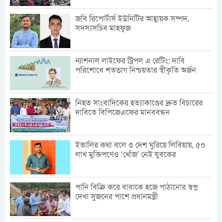
জবি রিপোর্টার্স ইউনিটির আহ্বায়ক সম্পদ,
সদস্যসচিব মাহফুজ
ন্যাশনাল লাইফের ট্রিপল এ রেটিং: দাবি
পরিশোধে শতভাগ নিশ্চয়তার স্বীকৃতি অর্জন
নিহত সাংবাদিকের হত্যাকাণ্ডের দ্রুত বিচারের
দাবিতে বিপিজেএফের মানববন্ধন
ইতালির কথা বলে ৩ দেশ ঘুরিয়ে লিবিয়ায়, ৫০
লাখ মুক্তিপণেও ‘খোঁজ’ নেই যুবকের
পানি বিক্রি করে বাবাকে হজে পাঠানোর স্বপ্ন
দেখা সুজনের পাশে প্রধানমন্ত্রী