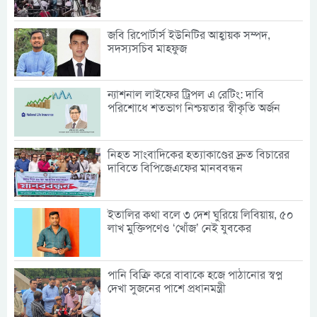
জবি রিপোর্টার্স ইউনিটির আহ্বায়ক সম্পদ,
সদস্যসচিব মাহফুজ
ন্যাশনাল লাইফের ট্রিপল এ রেটিং: দাবি
পরিশোধে শতভাগ নিশ্চয়তার স্বীকৃতি অর্জন
নিহত সাংবাদিকের হত্যাকাণ্ডের দ্রুত বিচারের
দাবিতে বিপিজেএফের মানববন্ধন
ইতালির কথা বলে ৩ দেশ ঘুরিয়ে লিবিয়ায়, ৫০
লাখ মুক্তিপণেও ‘খোঁজ’ নেই যুবকের
পানি বিক্রি করে বাবাকে হজে পাঠানোর স্বপ্ন
দেখা সুজনের পাশে প্রধানমন্ত্রী