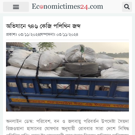
অভিযানে ৭৪৬ কেজি পলিথিন জব্দ
প্রকাশঃ
০৩/১১/২০২৪
সম্পাদনাঃ ০৩/১১/২০২৪
অনলাইন ডেস্ক: পরিবেশ, বন ও জলবায়ু পরিবর্তন উপদেষ্টা সৈয়দা
রিজওয়ানা হাসানের ঘোষণার অনুযায়ী রোববার সারা দেশে নিষিদ্ধ