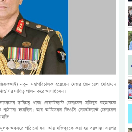
র (ডিজিএফআই) নতুন মহাপরিচালক হয়েছেন মেজর জেনারেল মোহাম্মদ
 জিওসির দায়িত্ব পালন করে আসছিলেন।
ারেলের দায়িত্বে থাকা লেফটেন্যান্ট জেনারেল মজিবুর রহমানকে
 পাঠানো হয়েছিল। আর আর্টডকের জিওসি লেফটেন্যান্ট জেনারেল
এমজি।
তামূলক অবসরে পাঠানো হয়। আর মজিবুরকে করা হয় বরখাস্ত। এরপর