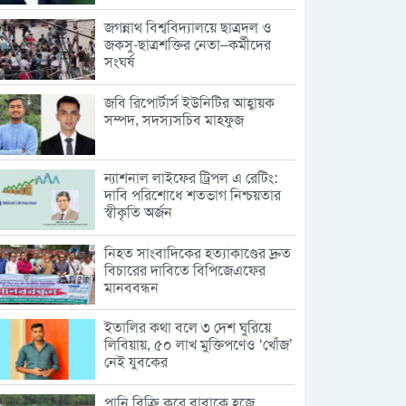
জগন্নাথ বিশ্ববিদ্যালয়ে ছাত্রদল ও
জকসু-ছাত্রশক্তির নেতা–কর্মীদের
সংঘর্ষ
জবি রিপোর্টার্স ইউনিটির আহ্বায়ক
সম্পদ, সদস্যসচিব মাহফুজ
ন্যাশনাল লাইফের ট্রিপল এ রেটিং:
দাবি পরিশোধে শতভাগ নিশ্চয়তার
স্বীকৃতি অর্জন
নিহত সাংবাদিকের হত্যাকাণ্ডের দ্রুত
বিচারের দাবিতে বিপিজেএফের
মানববন্ধন
ইতালির কথা বলে ৩ দেশ ঘুরিয়ে
লিবিয়ায়, ৫০ লাখ মুক্তিপণেও ‘খোঁজ’
নেই যুবকের
পানি বিক্রি করে বাবাকে হজে