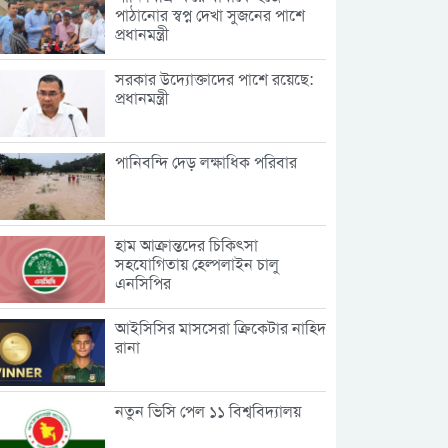
পাঠানোর স্বপ্ন দেখা সুজনের পাশে
প্রধানমন্ত্রী
সরকার উদ্যোক্তাদের পাশে রয়েছে:
প্রধানমন্ত্রী
পানিবন্দি দেড় লক্ষাধিক পরিবার
হাম আক্রান্তদের চিকিৎসা
সহযোগিতায় হেল্পলাইন চালু
এনসিপির
আইসিসির মাসসেরা ক্রিকেটার নাহিদ
রানা
নতুন ভিসি পেল ১১ বিশ্ববিদ্যালয়