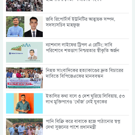
জবি রিপোর্টার্স ইউনিটির আহ্বায়ক সম্পদ,
সদস্যসচিব মাহফুজ
ন্যাশনাল লাইফের ট্রিপল এ রেটিং: দাবি
পরিশোধে শতভাগ নিশ্চয়তার স্বীকৃতি অর্জন
নিহত সাংবাদিকের হত্যাকাণ্ডের দ্রুত বিচারের
দাবিতে বিপিজেএফের মানববন্ধন
ইতালির কথা বলে ৩ দেশ ঘুরিয়ে লিবিয়ায়, ৫০
লাখ মুক্তিপণেও ‘খোঁজ’ নেই যুবকের
পানি বিক্রি করে বাবাকে হজে পাঠানোর স্বপ্ন
দেখা সুজনের পাশে প্রধানমন্ত্রী