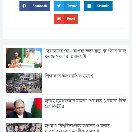
Facebook
Twitter
LinkedIn
Email
স্বৈরাচারের রেখে যাওয়া ভঙ্গুর রাষ্ট্র পুনর্গঠনে কাজ
করছে সরকার: প্রধানমন্ত্রী
শিক্ষাঙ্গনে অপ্রত্যাশিত উত্তাপ
জুলাই হত্যাযজ্ঞের মামলা শেষ হবে ১ বছরে: চিফ
প্রসিকিউটর
জগন্নাথ বিশ্ববিদ্যালয়ে ছাত্রদল ও জকসু-
ছাত্রশক্তির নেতা–কর্মীদের সংঘর্ষ