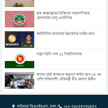
হাম আক্রান্তদের চিকিৎসা সহযোগিতায়
হেল্পলাইন চালু এনসিপির
আইসিসির মাসসেরা ক্রিকেটার নাহিদ রানা
নতুন ভিসি পেল ১১ বিশ্ববিদ্যালয়
দলের কেউ অপরাধে জড়ালে আইন হবে ১০ গুণ
বেশি শক্তিশালী: প্রতিমন্ত্রী মীর হেলাল উদ্দীন
বারিধারা ডিওএইচএস, ঢাকা।
+৮৮ ০১৮৫৫০৩১৪৫২