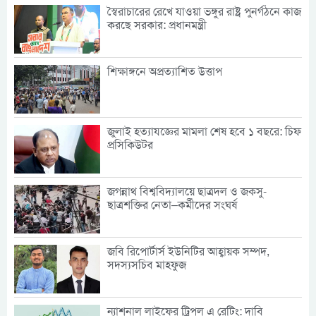
স্বৈরাচারের রেখে যাওয়া ভঙ্গুর রাষ্ট্র পুনর্গঠনে কাজ
করছে সরকার: প্রধানমন্ত্রী
শিক্ষাঙ্গনে অপ্রত্যাশিত উত্তাপ
জুলাই হত্যাযজ্ঞের মামলা শেষ হবে ১ বছরে: চিফ
প্রসিকিউটর
জগন্নাথ বিশ্ববিদ্যালয়ে ছাত্রদল ও জকসু-
ছাত্রশক্তির নেতা–কর্মীদের সংঘর্ষ
জবি রিপোর্টার্স ইউনিটির আহ্বায়ক সম্পদ,
সদস্যসচিব মাহফুজ
ন্যাশনাল লাইফের ট্রিপল এ রেটিং: দাবি