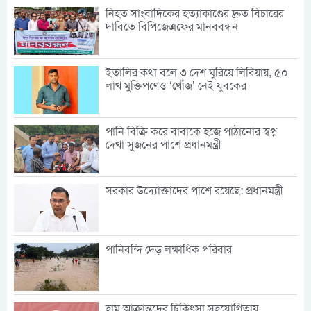
নিহত সাংবাদিকের হত্যাকাণ্ডের দ্রুত বিচারের
দাবিতে বিপিজেএফের মানববন্ধন
ইতালির কথা বলে ৩ দেশ ঘুরিয়ে লিবিয়ায়, ৫০
লাখ মুক্তিপণেও ‘খোঁজ’ নেই যুবকের
পানি বিক্রি করে বাবাকে হজে পাঠানোর স্বপ্ন
দেখা সুজনের পাশে প্রধানমন্ত্রী
সরকার উদ্যোক্তাদের পাশে রয়েছে: প্রধানমন্ত্রী
পানিবন্দি দেড় লক্ষাধিক পরিবার
হাম আক্রান্তদের চিকিৎসা সহযোগিতায়