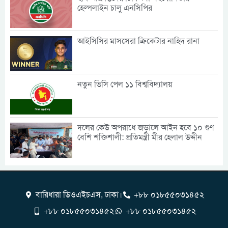
হেল্পলাইন চালু এনসিপির
আইসিসির মাসসেরা ক্রিকেটার নাহিদ রানা
নতুন ভিসি পেল ১১ বিশ্ববিদ্যালয়
দলের কেউ অপরাধে জড়ালে আইন হবে ১০ গুণ
বেশি শক্তিশালী: প্রতিমন্ত্রী মীর হেলাল উদ্দীন
বারিধারা ডিওএইচএস, ঢাকা।
+৮৮ ০১৮৫৫০৩১৪৫২
+৮৮ ০১৮৫৫০৩১৪৫২
+৮৮ ০১৮৫৫০৩১৪৫২