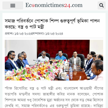
সমাজ পরিবর্তনে পোশাক শিল্প গুরুত্বপূর্ণ ভূমিকা পালন
করছে: বস্ত্র ও পাট মন্ত্রী
প্রকাশঃ
১৩/০৫/২০২৪
সম্পাদনাঃ ১৩/০৫/২০২৪
স্টাফ রিপোর্টার: বস্ত্র ও পাট মন্ত্রী এবং বাংলাদেশ আওয়ামী লীগের
সভাপতি মন্ডলীর সদস্য জাহাঙ্গীর কবির নানক বলেছেন, পোশাক
শিল্পকে আমরা শুধু বৈদেশিক মুদ্রা অর্জনের সব থেকে বড় ক্ষেত্র হিসেবে
দেখছি না, সমাজ পরিবর্তনেও এর গুরুত্বপূর্ণ ভূমিকা রয়েছে। দারিদ্র্য