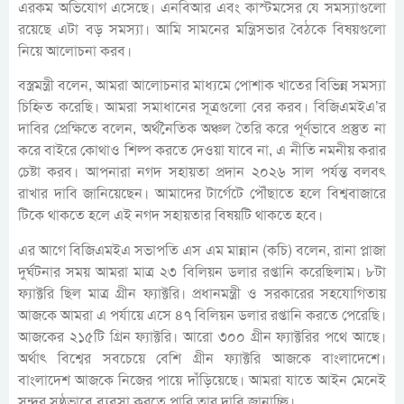
এরকম অভিযোগ এসেছে। এনবিআর এবং কাস্টমসের যে সমস্যাগুলো
রয়েছে এটা বড় সমস্যা। আমি সামনের মন্ত্রিসভার বৈঠকে বিষয়গুলো
নিয়ে আলোচনা করব।
বস্ত্রমন্ত্রী বলেন, আমরা আলোচনার মাধ্যমে পোশাক খাতের বিভিন্ন সমস্যা
চিহ্নিত করেছি। আমরা সমাধানের সূত্রগুলো বের করব। বিজিএমইএ’র
দাবির প্রেক্ষিতে বলেন, অর্থনৈতিক অঞ্চল তৈরি করে পূর্ণভাবে প্রস্তুত না
করে বাইরে কোথাও শিল্প করতে দেওয়া যাবে না, এ নীতি নমনীয় করার
চেষ্টা করব। আপনারা নগদ সহায়তা প্রদান ২০২৬ সাল পর্যন্ত বলবৎ
রাখার দাবি জানিয়েছেন। আমাদের টার্গেটে পৌঁছাতে হলে বিশ্ববাজারে
টিকে থাকতে হলে এই নগদ সহায়তার বিষয়টি থাকতে হবে।
এর আগে বিজিএমইএ সভাপতি এস এম মান্নান (কচি) বলেন, রানা প্লাজা
দুর্ঘটনার সময় আমরা মাত্র ২৩ বিলিয়ন ডলার রপ্তানি করেছিলাম। ৮টা
ফ্যাক্টরি ছিল মাত্র গ্রীন ফ্যাক্টরি। প্রধানমন্ত্রী ও সরকারের সহযোগিতায়
আজকে আমরা এ পর্যায়ে এসে ৪৭ বিলিয়ন ডলার রপ্তানি করতে পেরেছি।
আজকের ২১৫টি গ্রিন ফ্যাক্টরি। আরো ৩০০ গ্রীন ফ্যাক্টরির পথে আছে।
অর্থাৎ বিশ্বের সবচেয়ে বেশি গ্রীন ফ্যাক্টরি আজকে বাংলাদেশে।
বাংলাদেশ আজকে নিজের পায়ে দাঁড়িয়েছে। আমরা যাতে আইন মেনেই
সুন্দর সুষ্ঠুভাবে ব্যবসা করতে পারি তার দাবি জানাচ্ছি।