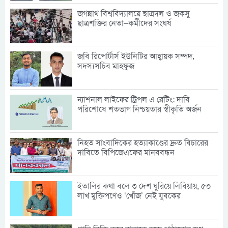
জগন্নাথ বিশ্ববিদ্যালয়ে ছাত্রদল ও জকসু-
ছাত্রশক্তির নেতা–কর্মীদের সংঘর্ষ
জবি রিপোর্টার্স ইউনিটির আহ্বায়ক সম্পদ,
সদস্যসচিব মাহফুজ
ন্যাশনাল লাইফের ট্রিপল এ রেটিং: দাবি
পরিশোধে শতভাগ নিশ্চয়তার স্বীকৃতি অর্জন
নিহত সাংবাদিকের হত্যাকাণ্ডের দ্রুত বিচারের
দাবিতে বিপিজেএফের মানববন্ধন
ইতালির কথা বলে ৩ দেশ ঘুরিয়ে লিবিয়ায়, ৫০
লাখ মুক্তিপণেও ‘খোঁজ’ নেই যুবকের