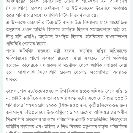
অধিদপ্তরের ‘চাইল্ড সেনসেটিভ সোস্যাল প্রটেকশন ইন বাংলাদেশ
(সিএসপিবি), প্রকল্প ফেইজ-২ ‘ ও ইউনিসেফের উদ্যোগে ক্ষতিগ্রস্ত
৩০৫ পরিবারের মধ্যে ফ্যামিলি কিটস বিতরণ করা হয়।
এ উপলক্ষে রাজধানীর টিএন্ডটি বালক উচ্চ বিদ্যালয় মাঠে আয়োজিত
অনুষ্ঠানে প্রধান অতিথি হিসেবে উপস্থিত ছিলেন সমাজকল্যাণ মন্ত্রী ডা.
দীপু মনি এমপি। অনুষ্ঠানে উপস্থিত ছিলেন, ইউনিসেফ বাংলাদেশের
প্রতিনিধি শেলডন ইয়েট।
প্রধান অতিথির বক্তব্যে মন্ত্রী বলেন, কড়াইল বস্তির অগ্নিকান্ডে
ক্ষতিগ্রস্তদের পাশে সরকার রয়েছে। যারা সবচেয়ে বেশি ক্ষতিগ্রস্ত
হয়েছেন তাদেরকে সমাজকল্যাণ মন্ত্রণালয় থেকে আর্থিক সহায়তা দেয়া
হবে। পাশাপাশি সিএসপিবি প্রকল্প থেকেও সহযোগিতা অব্যাহত
থাকবে।
উল্লেখ্য, গত ২৪/০৩/২০২৪ তারিখ বিকাল ৫:০০ ঘটিকায় বেদে বস্তি, ১
নং গেইট বনানীতে এক ভয়াবহ অগ্নিকান্ড ঘটে। এতে মোট প্রায় ৩০০টি
পরিবারের শিশুসহ প্রায় ১২০০ (শিশু- ৪৫০ জন, তৃতীয় লিঙ্গের-১৬ জন)
জন মানুষ ক্ষতিগ্রস্ত হয়। উক্ত অগ্নিকান্ডে সমাজসেবা অধিদপ্তর এর অধীন
সিএসপিবি প্রকল্পের মাধ্যমে পরিচালিত একটি সমাজভিত্তিক শিশুসুরক্ষা
কমিটির কার্যালয় এবং মহিলা ও শিশু বিষয়ক মন্ত্রণালয় কর্তৃক পরিচালিত