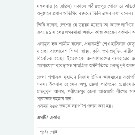
মঙ্গলবার (২ এপ্রিল) সকালে শরীয়তপুর পৌরসভা অডিটোরি
অনুষ্ঠানে প্রধান অতিথির বক্তব্যে তিনি এসব কথা বলেন।
তিনি বলেন, দেশের যে উন্নয়ন হয়েছে তা কাজে লাগিয়ে স্মা
এবং ৪১ সালের লক্ষ্যমাত্রা অর্জনে কাজ করছেন বর্তমান আ
এনামুল হক শামীম বলেন, প্রধানমন্ত্রী শেখ হাসিনার ন
যাচ্ছে। বাংলাদেশ শিক্ষা, স্বাস্থ্য, কৃষি, তথ্যপ্রযুক্তি,
বিবেচিত হচ্ছে। ইতোমধ্যে জনসাধারণের ব্যবহারের জন্
যোগাযোগ ব্যবস্থাসহ সামগ্রিক অর্থনীতিতে গুরুত্বপূর্ণ অব
জেলা প্রশাসক মুহাম্মদ নিজাম উদ্দিন আহম্মদের সভা
সদস্য ইকবাল হোসেন অপু, জেলা পরিষদের চেয়ারম্যা
মাহবুবুল আলম, শরীয়তপুর জেলা আওয়ামী লীগের সাধ
পারভেজ রহমান জন।
এসময় ২৬৫ জনকে ল্যাপটপ প্রদান করা হয়।
এমটি/ এআর
পূর্বের পোষ্ট