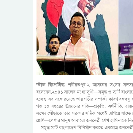
স্টাফ রিপোর্টার:
শরীয়তপুর-২ আসনের সংসদ সদস্য 
বলেছেন,২০৪১ সালের মধ্যে সুখী—সমৃদ্ধ ও স্মার্ট বাংলাদ
হলেও এর সঙ্গে রয়েছে তার গভীর সম্পর্ক। কারণ বঙ্গবন্ধু 
গত ১৫ বছরের উন্নয়নের গতি—প্রকৃতি, অর্থনীতি, রাজ
লক্ষ্যে পৌঁছাতে তার সরকার সঠিক পথেই এগিয়ে যাচ
শ্রেণি—পেশার মানুষ আবারো জননেত্রী শেখ হাসিনাকে নিরঙ
—সমৃদ্ধ স্মার্ট বাংলাদেশ বিনির্মাণ করতে একমাত্র জননেত