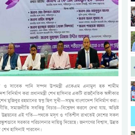
ও সাবেক পানি সম্পদ উপমন্ত্রী একেএম এনামুল হক শামীম
েশ বিনির্মাণ করা প্রধানমন্ত্রী শেখ হাসিনার একটি রাজনৈতিক অঙ্গীকার
শেখ মুজিবুর রহমানের স্বপ্ন ছিল সুখী—সমৃদ্ধ বাংলাদেশ বিনির্মাণ করা।
নীতি, সমাজনীতি সবকিছু বিচার—বিশ্লেষণ করলে দেখা যায়, অভিষ্ট
্ছে। উন্নয়নের এই গতি—পথকে মসৃণ ও গতিশীল রাখতেই দেশের সকল
্কুশভাবে সরকার পরিচালনার দায়িত্ব দিয়েছে। জনগণের বিশ্বাস, উন্নত
্রী শেখ হাসিনাই পারবেন।