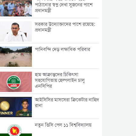
পাঠানোর স্বপ্ন দেখা সুজনের পাশে
প্রধানমন্ত্রী
সরকার উদ্যোক্তাদের পাশে রয়েছে:
প্রধানমন্ত্রী
পানিবন্দি দেড় লক্ষাধিক পরিবার
হাম আক্রান্তদের চিকিৎসা
সহযোগিতায় হেল্পলাইন চালু
এনসিপির
আইসিসির মাসসেরা ক্রিকেটার নাহিদ
রানা
নতুন ভিসি পেল ১১ বিশ্ববিদ্যালয়