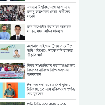
জগন্নাথ বিশ্ববিদ্যালয়ে ছাত্রদল ও
জকসু-ছাত্রশক্তির নেতা–কর্মীদের
সংঘর্ষ
জবি রিপোর্টার্স ইউনিটির আহ্বায়ক
সম্পদ, সদস্যসচিব মাহফুজ
ন্যাশনাল লাইফের ট্রিপল এ রেটিং:
দাবি পরিশোধে শতভাগ নিশ্চয়তার
স্বীকৃতি অর্জন
নিহত সাংবাদিকের হত্যাকাণ্ডের দ্রুত
বিচারের দাবিতে বিপিজেএফের
মানববন্ধন
ইতালির কথা বলে ৩ দেশ ঘুরিয়ে
লিবিয়ায়, ৫০ লাখ মুক্তিপণেও ‘খোঁজ’
নেই যুবকের
পানি বিক্রি করে বাবাকে হজে