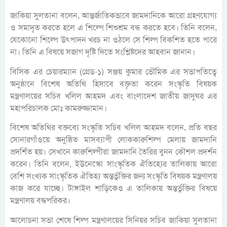
জাকিয়া সুলতানা বলেন, আন্তর্জাতিকভাবে জামদানিকে আরো গ্রহণযোগ্য
ও সমাদৃত করতে হলে এ শিল্পে শিশুশ্রম বন্ধ করতে হবে। তিনি বলেন,
যেকোনো শিল্পে উৎপাদন খরচ না ওঠলে সে শিল্প বিকশিত হতে পারে
না। তিনি এ বিষয়ে সজাগ দৃষ্টি দিতে সংশ্লিষ্টদের আহবান জানান।
বিসিক এর চেয়ারম্যান (গ্রেড-১) সঞ্জয় কুমার ভৌমিক এর সভাপতিত্বে
অনুষ্ঠানে বিশেষ অতিথি হিসাবে বক্তৃতা করেন সংস্কৃতি বিষয়ক
মন্ত্রণালয়ের সচিব খলিল আহমদ এবং বাংলাদেশ জাতীয় জাদুঘর এর
মহাপরিচালক মোঃ কামরুজ্জামান।
বিশেষ অতিথির বক্তব্যে সংস্কৃতি সচিব খলিল আহমদ বলেন, প্রতি বছর
সোনারগাঁওয়ে অনুষ্ঠিত মাসব্যাপী লোককারুশিল্প মেলায় জামদানি
প্রদর্শিত হয়। সেখানে কারুশিল্পীরা জামদানি তৈরির বুনন কৌশল প্রদর্শন
করেন। তিনি বলেন, ইউনেস্কো সাংস্কৃতিক ঐতিহ্যের তালিকায় আরো
বেশি সংখ্যক সাংস্কৃতিক ঐতিহ্য অন্তর্ভুক্তির জন্য সংস্কৃতি বিষয়ক মন্ত্রণালয়
কাজ করে যাচ্ছে। টাঙ্গাইল শাড়িকেও এ তালিকায় অন্তর্ভুক্তির বিষয়ে
মন্ত্রণালয় বদ্ধপরিকর।
আলোচনা সভা শেষে শিল্প মন্ত্রণালয়ের সিনিয়র সচিব জাকিয়া সুলতানা