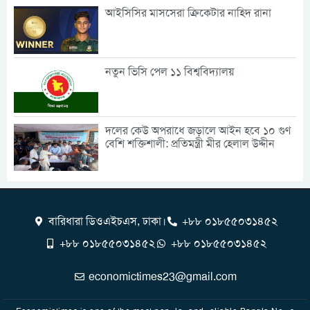
আইসিসির মাসসেরা ক্রিকেটার নাহিদ রানা
নতুন ভিসি পেল ১১ বিশ্ববিদ্যালয়
দলের কেউ অপরাধে জড়ালে আইন হবে ১০ গুণ
বেশি শক্তিশালী: প্রতিমন্ত্রী মীর হেলাল উদ্দীন
বারিধারা ডিওএইচএস, ঢাকা।
+৮৮ ০১৮৫৫০৩১৪৫২
+৮৮ ০১৮৫৫০৩১৪৫২
+৮৮ ০১৮৫৫০৩১৪৫২
economictimes23@gmail.com