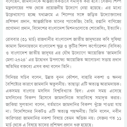
বলেছেন, জামদানিকে আন্তর্জাতিকভাবে সমাদৃত করা হবে। সেজন্য শিল্প
মন্ত্রণালয়ের পক্ষ থেকে প্রয়োজনীয় উদ্যোগ নেয়া হয়েছে। এর মধ্যে
উল্লেখযোগ্য হচ্ছে যথাক্রমে এ শিল্পের সঙ্গে জড়িত উদ্যোক্তাদের
প্রশিক্ষণ প্রদান, আন্তর্জাতিক মানের প্যাকেজিং তৈরি, রপ্তানি বাণিজ্যে
প্রণোদনা প্রদান, বিদেশের বাংলাদেশ মিশনগুলোতে শোকেসিং, ইত্যাদি।
রোববার (৩১ মার্চ) রাজধানীর বাংলাদেশ জাতীয় জাদুঘরের কবি সুফিয়া
কামাল মিলনায়তনে বাংলাদেশ ক্ষুদ্র ও কুটির শিল্প কর্পোরেশন (বিসিক)
ও বাংলাদেশ জাতীয় জাদুঘর এর যৌথ উদ্যোগে আয়োজিত ‘জামদানি
মেলা-২০২৪’ এর উদ্বোধন উপলক্ষ্যে আয়োজিত আলোচনা সভায় প্রধান
অতিথির বক্তব্যে এসব কথা বলেন তিনি।
সিনিয়র সচিব বলেন, উন্নত বুনন কৌশল, বাহারি নকশা ও অনন্য
বৈশিষ্ট্যের কারণে জামদানি অতুলনীয়। তাছাড়া এটি অত্যন্ত আরামদায়ক।
একসময় বাংলার মসলিন বিশ্ববিখ্যাত ছিল। এখন সময় এসেছে
মসলিনের বিকল্প হিসেবে জামদানিকে সারাবিশ্বে সমাদৃত করার।
জাকিয়া সুলতানা বলেন, বর্তমানে জামদানির বিকল্প খুঁজে পাওয়া যায়
না। বিদেশিদের নিকটও এটি অত্যন্ত পছন্দনীয়। তিনি বলেন, নবীন
কারিগররা জামদানির নকশা বিষয়ে তেমন অভিজ্ঞ নয়। সেজন্য গত ১১
মার্চ থেকে এ বিষয়ে তাদের প্রশিক্ষণ প্রদান শুরু হয়েছে।