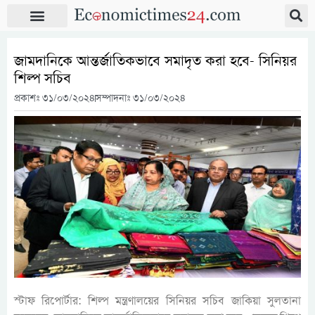
জামদানিকে আন্তর্জাতিকভাবে সমাদৃত করা হবে- সিনিয়র
শিল্প সচিব
প্রকাশঃ
৩১/০৩/২০২৪
সম্পাদনাঃ ৩১/০৩/২০২৪
স্টাফ রিপোর্টার: শিল্প মন্ত্রণালয়ের সিনিয়র সচিব জাকিয়া সুলতানা