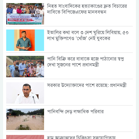
নিহত সাংবাদিকের হত্যাকাণ্ডের দ্রুত বিচারের
দাবিতে বিপিজেএফের মানববন্ধন
ইতালির কথা বলে ৩ দেশ ঘুরিয়ে লিবিয়ায়, ৫০
লাখ মুক্তিপণেও ‘খোঁজ’ নেই যুবকের
পানি বিক্রি করে বাবাকে হজে পাঠানোর স্বপ্ন
দেখা সুজনের পাশে প্রধানমন্ত্রী
সরকার উদ্যোক্তাদের পাশে রয়েছে: প্রধানমন্ত্রী
পানিবন্দি দেড় লক্ষাধিক পরিবার
হাম আক্রান্তদের চিকিৎসা সহযোগিতায়