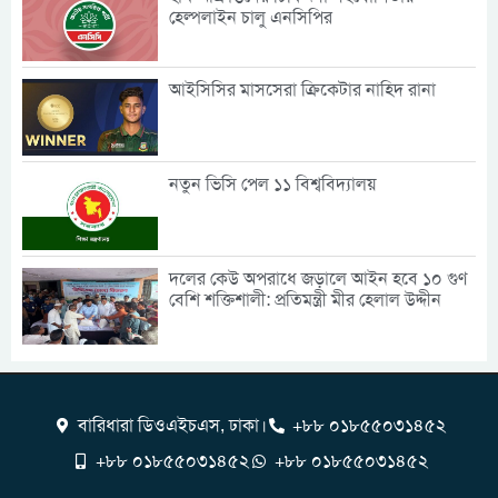
হেল্পলাইন চালু এনসিপির
আইসিসির মাসসেরা ক্রিকেটার নাহিদ রানা
নতুন ভিসি পেল ১১ বিশ্ববিদ্যালয়
দলের কেউ অপরাধে জড়ালে আইন হবে ১০ গুণ
বেশি শক্তিশালী: প্রতিমন্ত্রী মীর হেলাল উদ্দীন
বারিধারা ডিওএইচএস, ঢাকা।
+৮৮ ০১৮৫৫০৩১৪৫২
+৮৮ ০১৮৫৫০৩১৪৫২
+৮৮ ০১৮৫৫০৩১৪৫২