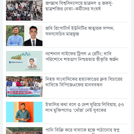
জগন্নাথ বিশ্ববিদ্যালয়ে ছাত্রদল ও জকসু-
ছাত্রশক্তির নেতা–কর্মীদের সংঘর্ষ
জবি রিপোর্টার্স ইউনিটির আহ্বায়ক সম্পদ,
সদস্যসচিব মাহফুজ
ন্যাশনাল লাইফের ট্রিপল এ রেটিং: দাবি
পরিশোধে শতভাগ নিশ্চয়তার স্বীকৃতি অর্জন
নিহত সাংবাদিকের হত্যাকাণ্ডের দ্রুত বিচারের
দাবিতে বিপিজেএফের মানববন্ধন
ইতালির কথা বলে ৩ দেশ ঘুরিয়ে লিবিয়ায়, ৫০
লাখ মুক্তিপণেও ‘খোঁজ’ নেই যুবকের
পানি বিক্রি করে বাবাকে হজে পাঠানোর স্বপ্ন