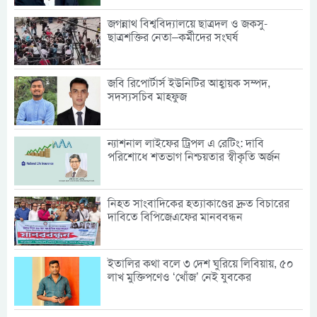
জগন্নাথ বিশ্ববিদ্যালয়ে ছাত্রদল ও জকসু-
ছাত্রশক্তির নেতা–কর্মীদের সংঘর্ষ
জবি রিপোর্টার্স ইউনিটির আহ্বায়ক সম্পদ,
সদস্যসচিব মাহফুজ
ন্যাশনাল লাইফের ট্রিপল এ রেটিং: দাবি
পরিশোধে শতভাগ নিশ্চয়তার স্বীকৃতি অর্জন
নিহত সাংবাদিকের হত্যাকাণ্ডের দ্রুত বিচারের
দাবিতে বিপিজেএফের মানববন্ধন
ইতালির কথা বলে ৩ দেশ ঘুরিয়ে লিবিয়ায়, ৫০
লাখ মুক্তিপণেও ‘খোঁজ’ নেই যুবকের