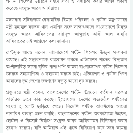
পর্যটন শিল্পের উন্নয়নে সহযোগিতা ও সহায়তা করার আগ্রহ প্রকাশ
করেছে সংযুক্ত আরব আমিরাত।
মঙ্গলবার সচিবালয়ে বেসামরিক বিমান পরিবহন ও পর্যটন মন্ত্রণালয়ের
মন্ত্রী মুহাম্মদ ফারুক খান এমপির সঙ্গে সাক্ষাৎকালে বাংলাদেশে নিযুক্ত
সংযুক্ত আরব আমিরাতের রাষ্ট্রদূত আব্দুল্লাহ আলী আল হামুদি
আমিরাতের এই আগ্রহের কথা জানান।
রাস্ট্রদূত আরও বলেন, বাংলাদেশে পর্যটন শিল্পের উজ্জ্বল সম্ভাবনা
রয়েছে। এই সম্ভাবনাকে বাস্তবায়ন করতে এভিয়েশন খাতের বিদ্যমান
অংশীদারিত্ব আরো বৃদ্ধির পাশাপাশি আমরা বাংলাদেশের পর্যটন শিল্পের
উন্নয়নে সহযোগিতা ও সহায়তা করতে চাই। এভিয়েশন ও পর্যটন শিল্প
আমাদের দুই দেশের জনগণের বন্ধুত্ব আরো দৃঢ় করবে।
প্রত্যুত্তরে মন্ত্রী বলেন, বাংলাদেশের পর্যটন উন্নয়নে বর্তমান সরকার
আন্তরিক ভাবে কাজ করছে। ইতোমধ্যে, দেশের অভ্যন্তরীণ পর্যটকের
সংখ্যা ২ কোটি ছাড়িয়ে গেছে। বিদেশি পর্যটক আকর্ষণেও আমরা
নানাবিধ ব্যবস্থা গ্রহণ করছি। বাংলাদেশের পর্যটন অবকাঠামো উন্নয়ন,
হোটেল ও রিসোর্ট নির্মাণে সংযুক্ত আরব আমিরাতের বিনিয়োগ করার
সুযোগ রয়েছে। যদি আমিরাত এই খাতে বিনিয়োগ করে তবে আমরা