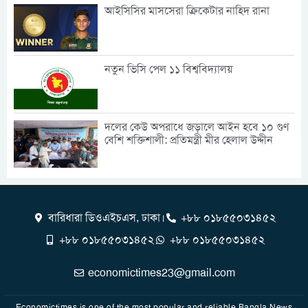
আইসিসির মাসসেরা ক্রিকেটার নাহিদ রানা
নতুন ভিসি পেল ১১ বিশ্ববিদ্যালয়
দলের কেউ অপরাধে জড়ালে আইন হবে ১০ গুণ
বেশি শক্তিশালী: প্রতিমন্ত্রী মীর হেলাল উদ্দীন
বারিধারা ডিওএইচএস, ঢাকা।
+৮৮ ০১৮৫৫০৩১৪৫২
+৮৮ ০১৮৫৫০৩১৪৫২
+৮৮ ০১৮৫৫০৩১৪৫২
economictimes23@gmail.com
Economictimes is one of the most popular and reliable Bangla News