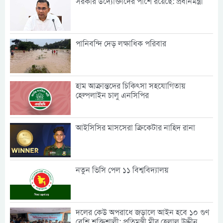
সরকার উদ্যোক্তাদের পাশে রয়েছে: প্রধানমন্ত্রী
পানিবন্দি দেড় লক্ষাধিক পরিবার
হাম আক্রান্তদের চিকিৎসা সহযোগিতায়
হেল্পলাইন চালু এনসিপির
আইসিসির মাসসেরা ক্রিকেটার নাহিদ রানা
নতুন ভিসি পেল ১১ বিশ্ববিদ্যালয়
দলের কেউ অপরাধে জড়ালে আইন হবে ১০ গুণ
বেশি শক্তিশালী: প্রতিমন্ত্রী মীর হেলাল উদ্দীন