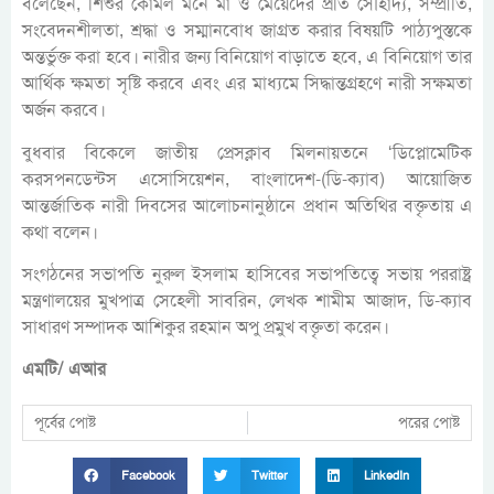
বলেছেন, শিশুর কোমল মনে মা ও মেয়েদের প্রতি সৌহার্দ্য, সম্প্রীতি,
সংবেদনশীলতা, শ্রদ্ধা ও সম্মানবোধ জাগ্রত করার বিষয়টি পাঠ্যপুস্তকে
অন্তর্ভুক্ত করা হবে। নারীর জন্য বিনিয়োগ বাড়াতে হবে, এ বিনিয়োগ তার
আর্থিক ক্ষমতা সৃষ্টি করবে এবং এর মাধ্যমে সিদ্ধান্তগ্রহণে নারী সক্ষমতা
অর্জন করবে।
বুধবার বিকেলে জাতীয় প্রেসক্লাব মিলনায়তনে ‘ডিপ্লোমেটিক
করসপনডেন্টস এসোসিয়েশন, বাংলাদেশ-(ডি-ক্যাব) আয়োজিত
আন্তর্জাতিক নারী দিবসের আলোচনানুষ্ঠানে প্রধান অতিথির বক্তৃতায় এ
কথা বলেন।
সংগঠনের সভাপতি নুরুল ইসলাম হাসিবের সভাপতিত্বে সভায় পররাষ্ট্র
মন্ত্রণালয়ের মুখপাত্র সেহেলী সাবরিন, লেখক শামীম আজাদ, ডি-ক্যাব
সাধারণ সম্পাদক আশিকুর রহমান অপু প্রমুখ বক্তৃতা করেন।
এমটি/ এআর
পূর্বের পোষ্ট
পরের পোষ্ট
Facebook
Twitter
LinkedIn