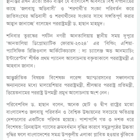
স্থানান্তর এখন এতো প্রকট বাস্তব যে বাংলাদেশ অবিলম্বে বিশ্ব সম্প্রদায়ের
কাছে ‘জলবায়ু অভিবাসী’ ও ‘শরণার্থী’র সংজ্ঞা পরিবর্তন করে
জাতিসংঘের অভিবাসী ও শরণার্থীদের সংজ্ঞার সাথে সঙ্গতিপূর্ণ করার
আহ্বান জানাচ্ছে’ বলেছেন পররাষ্ট্রমন্ত্রী ড. হাছান মাহমুদ।
শনিবার তুরস্কের পর্যটন নগরী আনতালিয়ায় স্থানীয় সময় দুপুরে
‘আনতালিয়া ডিপ্লোম্যাটিক ফোরাম-২০২৪’ এর ‘বিল্ডিং এশিয়া-
প্যাসিফিক রিজিওনাল আর্কিটেকচারস : দ্য চ্যালেঞ্জ অভ আনম্যাচিং
ইন্টারেস্টস’ শীর্ষক প্রথম প্যানেল আলোচনায় বক্তৃতাকালে পররাষ্ট্রমন্ত্রী এ
আহবান জানান।
আন্তুর্জাতিক বিষয়ক বিশেষজ্ঞ লরেন্স অ্যান্ডারসনের সঞ্চালনায়
অন্যান্যদের মধ্যে মালয়েশিয়ার পররাষ্ট্রমন্ত্রী, শ্রীলঙ্কার পররাষ্ট্র প্রতিমন্ত্রী,
ভিয়েতনামের পররাষ্ট্র উপমন্ত্রী প্রমুখ আলোচনায় অংশ নেন।
পরিবেশবিদ ড. হাছান বলেন, অনেক ছোট ও দ্বীপ রাষ্ট্রের মতো
বাংলাদেশও জলবায়ু পরিবর্তন ও বৈশ্বিক উষ্ণায়নের সবচেয়ে ক্ষতিগ্রস্ত
দেশগুলোর একটিতে পরিণত হয়েছে। পাশাপাশি গত ৩ দশক ধরে
বিশেষত: গ্রিনহাউস গ্যাসের ক্রমবর্ধমান বৃদ্ধির কারণে সমুদ্রপৃষ্ঠের উচ্চতা
বৃদ্ধির ফলে বাংলাদেশের সমগ্র উপকূলীয় এলাকা প্লাবিত হওয়ার ঝুঁকিতে