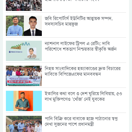
জবি রিপোর্টার্স ইউনিটির আহ্বায়ক সম্পদ,
সদস্যসচিব মাহফুজ
ন্যাশনাল লাইফের ট্রিপল এ রেটিং: দাবি
পরিশোধে শতভাগ নিশ্চয়তার স্বীকৃতি অর্জন
নিহত সাংবাদিকের হত্যাকাণ্ডের দ্রুত বিচারের
দাবিতে বিপিজেএফের মানববন্ধন
ইতালির কথা বলে ৩ দেশ ঘুরিয়ে লিবিয়ায়, ৫০
লাখ মুক্তিপণেও ‘খোঁজ’ নেই যুবকের
পানি বিক্রি করে বাবাকে হজে পাঠানোর স্বপ্ন
দেখা সুজনের পাশে প্রধানমন্ত্রী