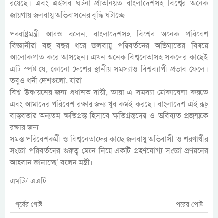
রয়েছে। এবং এইসব ঘটনা প্রতিনিয়ত বাংলাদেশসহ বিশ্বের অনেক
জায়গায় জলবায়ু অভিবাসনের বৃদ্ধি ঘটাচ্ছে।
পররাষ্ট্রমন্ত্রী আরও বলেন, বাংলাদেশসহ বিশ্বের অনেক পরিবেশ
বিজ্ঞানীরা বহু বছর ধরে জলবায়ু পরিবর্তনের অভিঘাতের বিষয়ে
আলোকপাত করে আসছেন। এখন অনেক বিশ্বনেতাসহ সকলের কাছেই
এটি স্পষ্ট যে, কোনো দেশের স্থানীয় সমস্যাও বিশ্বব্যাপী প্রভাব ফেলে।
তবুও ধনী দেশগুলো, যারা
বিশ্ব উষ্ণায়নের জন্য প্রধানত দায়ী, তারা এ সমস্যা মোকাবেলা করতে
এবং আমাদের পরিবেশ রক্ষার জন্য খুব কমই করছে। বাংলাদেশ এই রূঢ়
বাস্তবতার অন্যতম ক্ষতিগ্রস্ত হিসাবে ক্ষতিগ্রস্তদের ও ভবিষ্যত প্রজন্মকে
রক্ষার জন্য
সমস্ত পরিবেশকর্মী ও বিশ্বনেতাদের কাছে জলবায়ু অভিবাসী ও শরণার্থীর
সংজ্ঞা পরিবর্তনের গুরুত্ব মেনে নিয়ে একটি গ্রহণযোগ্য সংজ্ঞা প্রণয়নের
আহবান জানাচ্ছে’ বলেন মন্ত্রী।
এমটি/ এএটি
পূর্বের পোষ্ট
পরের পোষ্ট