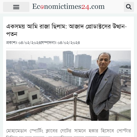
একসময় আমি রাজা ছিলাম: আজাদ প্রোডাক্টসের উত্থান-
পতন
প্রকাশঃ
০৪/০২/২০২৪
সম্পাদনাঃ ০৪/০২/২০২৪
মোহামেডান স্পোর্টিং ক্লাবের গেটের সামনে হকার হিসেবে পোস্টার