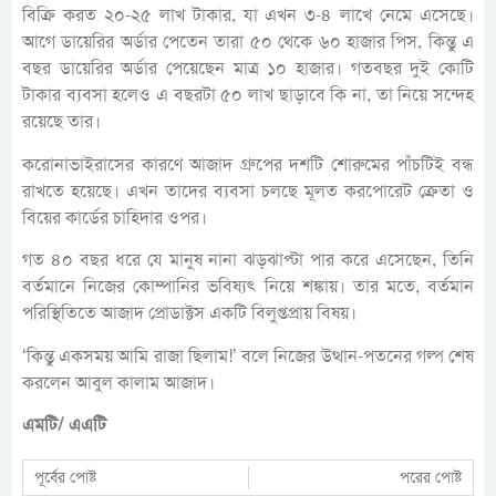
বিক্রি করত ২০-২৫ লাখ টাকার, যা এখন ৩-৪ লাখে নেমে এসেছে।
আগে ডায়েরির অর্ডার পেতেন তারা ৫০ থেকে ৬০ হাজার পিস, কিন্তু এ
বছর ডায়েরির অর্ডার পেয়েছেন মাত্র ১০ হাজার। গতবছর দুই কোটি
টাকার ব্যবসা হলেও এ বছরটা ৫০ লাখ ছাড়াবে কি না, তা নিয়ে সন্দেহ
রয়েছে তার।
করোনাভাইরাসের কারণে আজাদ গ্রুপের দশটি শোরুমের পাঁচটিই বন্ধ
রাখতে হয়েছে। এখন তাদের ব্যবসা চলছে মূলত করপোরেট ক্রেতা ও
বিয়ের কার্ডের চাহিদার ওপর।
গত ৪০ বছর ধরে যে মানুষ নানা ঝড়ঝাপ্টা পার করে এসেছেন, তিনি
বর্তমানে নিজের কোম্পানির ভবিষ্যৎ নিয়ে শঙ্কায়। তার মতে, বর্তমান
পরিস্থিতিতে আজাদ প্রোডাক্টস একটি বিলুপ্তপ্রায় বিষয়।
‘কিন্তু একসময় আমি রাজা ছিলাম!’ বলে নিজের উত্থান-পতনের গল্প শেষ
করলেন আবুল কালাম আজাদ।
এমটি/ এএটি
পূর্বের পোষ্ট
পরের পোষ্ট