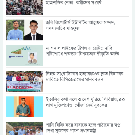
ছাত্রশক্তির নেতা–কর্মীদের সংঘর্ষ
জবি রিপোর্টার্স ইউনিটির আহ্বায়ক সম্পদ,
সদস্যসচিব মাহফুজ
ন্যাশনাল লাইফের ট্রিপল এ রেটিং: দাবি
পরিশোধে শতভাগ নিশ্চয়তার স্বীকৃতি অর্জন
নিহত সাংবাদিকের হত্যাকাণ্ডের দ্রুত বিচারের
দাবিতে বিপিজেএফের মানববন্ধন
ইতালির কথা বলে ৩ দেশ ঘুরিয়ে লিবিয়ায়, ৫০
লাখ মুক্তিপণেও ‘খোঁজ’ নেই যুবকের
পানি বিক্রি করে বাবাকে হজে পাঠানোর স্বপ্ন
দেখা সুজনের পাশে প্রধানমন্ত্রী