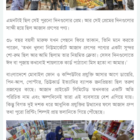
এমনটাই ছিল সেই পুরনো দিনগুলোর প্রেম। আর সেই প্রেমের দিনগুলোর
সাক্ষী হয়ে ছিল আজাদ গ্রুপের পণ্য।
৩৮ বছর বয়সী মারুফ যখন পেছনে ফিরে তাকান, তিনি মনে করতে
পারেন, ‘তখন খুলনা নিউমার্কেটে আজাদ গ্রুপের পণ্যের একটা সুন্দর
শো-রুম ছিল আর আমি ছিলাম তার নিয়মিত ক্রেতা। সেসব দিনগুলোতে
ঈদ বা পূজায় কখনোই শায়লাকে কার্ড পাঠানো মিস হতো না আমার।’
বাংলাদেশে মোবাইল ফোন ও কম্পিউটার প্রযুক্তি আসার আগে ডায়েরি,
পিন-আপ, পোস্টার, ভিউকার্ড ইত্যাদির ব্যাপক জনপ্রিয়তা ছিল তরুণ
প্রজন্মের কাছে। আজাদ প্রাইভেট লিমিটেড তখনকার একটি অতি
পরিচিত নাম এবং অল্পদিনেই তারা এই ব্যবসায়ে বেশ এগিয়ে যায়।
কিন্তু বিগত দুই দশক ধরে আধুনিক প্রযুক্তির উত্থানের ফলে আজাদ গ্রুপ
তথা পুরো প্রিন্টিং শিল্পই প্রায় তলানিতে গিয়ে পৌঁছেছে।