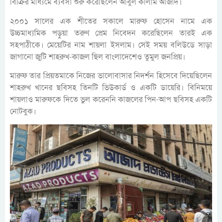
বিক্রির মাধ্যমে ব্যবসা শুরু করেছিলেন আবুল কালাম আজাদ।
২০০১ সালের এক শীতের সকালে মারুফ হোসেন নামে এক
উচ্চমাধ্যমিক পড়ুয়া তরুণ প্রেম নিবেদন করেছিলেন তারই এক
সহপাঠীকে। মেয়েটির নাম শায়লা ইসলাম। সেই সময় বলিউডে সাড়া
জাগানো জুটি শাহরুখ-কাজল ছিল বাংলাদেশেও তুমুল জনপ্রিয়।
মারুফ তার প্রিয়তমাকে নিজের ভালোবাসার নিদর্শন হিসেবে দিয়েছিলেন
শাহরুখ খানের ছবিসহ তিনটি ভিউকার্ড ও একটি ডায়েরি। বিনিময়ে
শায়লাও মারুফকে দিতে ভুল করেননি কাজলের পিন-আপ ছবিসহ একটি
নোটবুক।