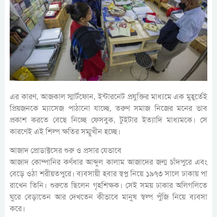
এর কারণ, আজকাল স্মার্টফোন, ইন্টারনেট প্রযুক্তির মাধ্যমে এক মুহূর্তেই
প্রিয়জনকে ম্যাসেজ পাঠানো যাচ্ছে, তরুণ সমাজ নিজের মনের ভাব
প্রকাশ করতে বেছে নিচ্ছে ফেসবুক, টুইটার ইত্যাদি মাধ্যমকে। সে
কারণেই এই শিল্প ক্ষতির সম্মুখীন হচ্ছে।
আজাদ প্রোডাক্টসের শুরু ও প্রসার যেভাবে
আজাদ কোম্পানির কর্ণধার আব্দুল কালাম আজাদের জন্ম চাঁদপুরে এবং
বেড়ে ওঠা শরীয়তপুরে। ব্যবসায়ী হবার স্বপ্ন নিয়ে ১৯৭৩ সালে ঢাকায় পা
রাখেন তিনি। শুরুতে ছিলেন গৃহশিক্ষক। সেই সময় ঢাকার অলিগলিতে
ঘুরে বেড়াতেন আর দেখতেন কীভাবে মানুষ স্বল্প পুঁজি নিয়ে ব্যবসা
করে।