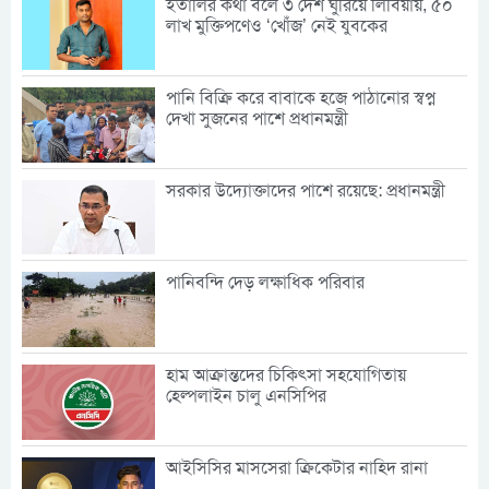
ইতালির কথা বলে ৩ দেশ ঘুরিয়ে লিবিয়ায়, ৫০
লাখ মুক্তিপণেও ‘খোঁজ’ নেই যুবকের
পানি বিক্রি করে বাবাকে হজে পাঠানোর স্বপ্ন
দেখা সুজনের পাশে প্রধানমন্ত্রী
সরকার উদ্যোক্তাদের পাশে রয়েছে: প্রধানমন্ত্রী
পানিবন্দি দেড় লক্ষাধিক পরিবার
হাম আক্রান্তদের চিকিৎসা সহযোগিতায়
হেল্পলাইন চালু এনসিপির
আইসিসির মাসসেরা ক্রিকেটার নাহিদ রানা