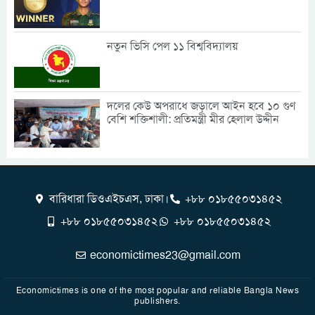
নতুন ভিসি পেল ১১ বিশ্ববিদ্যালয়
দলের কেউ অপরাধে জড়ালে আইন হবে ১০ গুণ
বেশি শক্তিশালী: প্রতিমন্ত্রী মীর হেলাল উদ্দীন
বারিধারা ডিওএইচএস, ঢাকা।
+৮৮ ০১৮৫৫০৩১৪৫২
+৮৮ ০১৮৫৫০৩১৪৫২
+৮৮ ০১৮৫৫০৩১৪৫২
economictimes23@gmail.com
Economictimes is one of the most popular and reliable Bangla News
publishers.