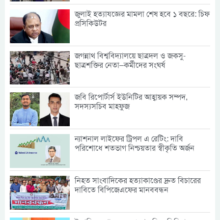
জুলাই হত্যাযজ্ঞের মামলা শেষ হবে ১ বছরে: চিফ
প্রসিকিউটর
জগন্নাথ বিশ্ববিদ্যালয়ে ছাত্রদল ও জকসু-
ছাত্রশক্তির নেতা–কর্মীদের সংঘর্ষ
জবি রিপোর্টার্স ইউনিটির আহ্বায়ক সম্পদ,
সদস্যসচিব মাহফুজ
ন্যাশনাল লাইফের ট্রিপল এ রেটিং: দাবি
পরিশোধে শতভাগ নিশ্চয়তার স্বীকৃতি অর্জন
নিহত সাংবাদিকের হত্যাকাণ্ডের দ্রুত বিচারের
দাবিতে বিপিজেএফের মানববন্ধন