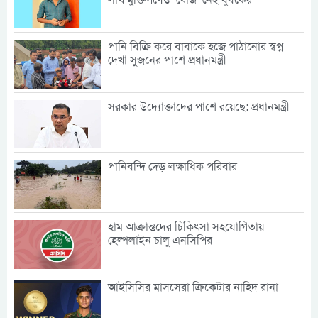
পানি বিক্রি করে বাবাকে হজে পাঠানোর স্বপ্ন
দেখা সুজনের পাশে প্রধানমন্ত্রী
সরকার উদ্যোক্তাদের পাশে রয়েছে: প্রধানমন্ত্রী
পানিবন্দি দেড় লক্ষাধিক পরিবার
হাম আক্রান্তদের চিকিৎসা সহযোগিতায়
হেল্পলাইন চালু এনসিপির
আইসিসির মাসসেরা ক্রিকেটার নাহিদ রানা