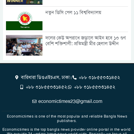
নতুন ভিসি পেল ১১ বিশ্ববিদ্যালয়
দলের কেউ অপরাধে জড়ালে আইন হবে ১০ গুণ
বেশি শক্তিশালী: প্রতিমন্ত্রী মীর হেলাল উদ্দীন
বারিধারা ডিওএইচএস, ঢাকা।
+৮৮ ০১৮৫৫০৩১৪৫২
+৮৮ ০১৮৫৫০৩১৪৫২
+৮৮ ০১৮৫৫০৩১৪৫২
economictimes23@gmail.com
Economictimes is one of the most popular and reliable Bangla News
publishers.
Economictimes is the top bangla news provider online portal in the world.