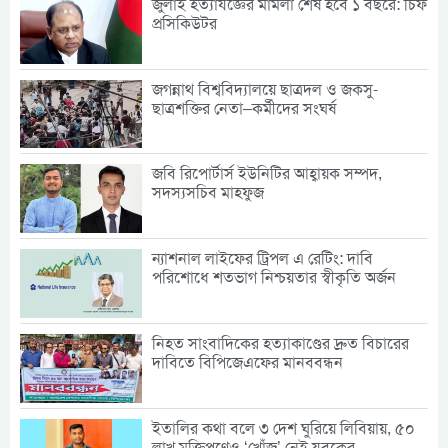
জুলাই হত্যাযজ্ঞের মামলা শেষ হবে ১ বছরে: চিফ
প্রসিকিউটর
জগন্নাথ বিশ্ববিদ্যালয়ে ছাত্রদল ও জকসু-
ছাত্রশক্তির নেতা–কর্মীদের সংঘর্ষ
জবি রিপোর্টার্স ইউনিটির আহ্বায়ক সম্পদ,
সদস্যসচিব মাহফুজ
ন্যাশনাল লাইফের ট্রিপল এ রেটিং: দাবি
পরিশোধে শতভাগ নিশ্চয়তার স্বীকৃতি অর্জন
নিহত সাংবাদিকের হত্যাকাণ্ডের দ্রুত বিচারের
দাবিতে বিপিজেএফের মানববন্ধন
ইতালির কথা বলে ৩ দেশ ঘুরিয়ে লিবিয়ায়, ৫০
লাখ মুক্তিপণেও ‘খোঁজ’ নেই যুবকের