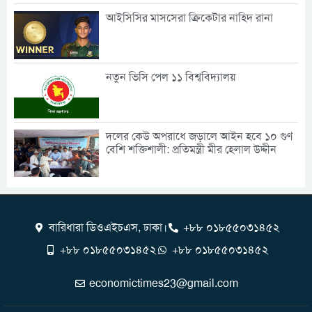
আইসিসির মাসসেরা ক্রিকেটার নাহিদ রানা
নতুন ভিসি পেল ১১ বিশ্ববিদ্যালয়
দলের কেউ অপরাধে জড়ালে আইন হবে ১০ গুণ
বেশি শক্তিশালী: প্রতিমন্ত্রী মীর হেলাল উদ্দীন
বারিধারা ডিওএইচএস, ঢাকা।
+৮৮ ০১৮৫৫০৩১৪৫২
+৮৮ ০১৮৫৫০৩১৪৫২
+৮৮ ০১৮৫৫০৩১৪৫২
economictimes23@gmail.com