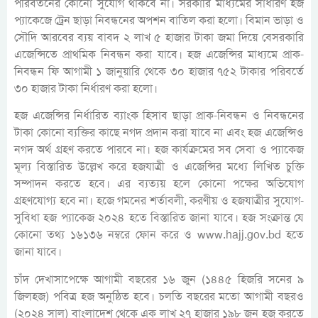
পরিবর্তনের কোনো সুযোগ থাকবে না। সরকারি মাধ্যমের সাধারণ হজ
প্যাকেজে ট্রেন ছাড়া নিবন্ধনের অপশন বাতিল করা হলো। বিমান ভাড়া ও
সৌদি আরবের ব্যয় বাবদ ২ লাখ ৫ হাজার টাকা জমা দিয়ে বেসরকারি
এজেন্সিতে প্রাথমিক নিবন্ধন করা যাবে। হজ এজেন্সির মাধ্যমে প্রাক-
নিবন্ধন ফি আগামী ১ জানুয়ারি থেকে ৩০ হাজার ৭৫২ টাকার পরিবর্তে
৩০ হাজার টাকা নির্ধারণ করা হলো।
হজ এজেন্সির নির্ধারিত ব্যাংক হিসাব ছাড়া প্রাক-নিবন্ধন ও নিবন্ধনের
টাকা কোনো ব্যক্তির কাছে নগদ প্রদান করা যাবে না এবং হজ এজেন্সিও
নগদ অর্থ গ্রহণ করতে পারবে না। হজ কার্যক্রমের সব সেবা ও প্যাকেজ
মূল্য বিস্তারিত উল্লেখ করে হজযাত্রী ও এজেন্সির মধ্যে লিখিত চুক্তি
সম্পাদন করতে হবে। এর ব্যত্যয় হলে কোনো পক্ষের অভিযোগ
গ্রহণযোগ্য হবে না। হজে গমনের শর্তাবলী, করণীয় ও হজযাত্রীর সুযোগ-
সুবিধা হজ প্যাকেজ ২০২৪ হতে বিস্তারিত জানা যাবে। হজ সংক্রান্ত যে
কোনো তথ্য ১৬১৩৬ নম্বরে ফোন করে ও www.hajj.gov.bd হতে
জানা যাবে।
চাঁদ দেখাসাপেক্ষে আগামী বছরের ১৬ জুন (১৪৪৫ হিজরি সনের ৯
জিলহজ) পবিত্র হজ অনুষ্ঠিত হবে। চলতি বছরের মতো আগামী বছরও
(২০২৪ সাল) বাংলাদেশ থেকে এক লাখ ২৭ হাজার ১৯৮ জন হজ করতে