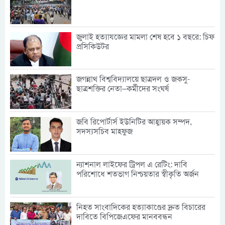
জুলাই হত্যাযজ্ঞের মামলা শেষ হবে ১ বছরে: চিফ
প্রসিকিউটর
জগন্নাথ বিশ্ববিদ্যালয়ে ছাত্রদল ও জকসু-
ছাত্রশক্তির নেতা–কর্মীদের সংঘর্ষ
জবি রিপোর্টার্স ইউনিটির আহ্বায়ক সম্পদ,
সদস্যসচিব মাহফুজ
ন্যাশনাল লাইফের ট্রিপল এ রেটিং: দাবি
পরিশোধে শতভাগ নিশ্চয়তার স্বীকৃতি অর্জন
নিহত সাংবাদিকের হত্যাকাণ্ডের দ্রুত বিচারের
দাবিতে বিপিজেএফের মানববন্ধন