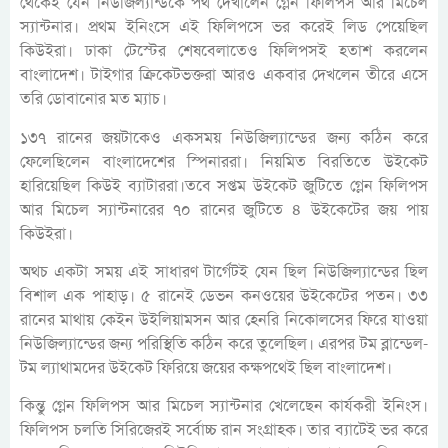
থেকেই যেন নিউজিল্যান্ডকে পথ দেখালেন গ্লেন ফিলিপস আর মিচেল
স্যান্টনার। প্রথম ইনিংসে এই ফিলিপসে ভর করেই লিড পেয়েছিল
কিউইরা। ঢাকা টেস্টের শেষবেলাতেও ফিলিপসই হতাশ করলেন
বাংলাদেশ। টাইগার ক্রিকেটভক্তরা আরও একবার দেখলেন তীরে এসে
তরি ডোবানোর মত ম্যাচ।
১৩৭ রানের জয়টাকেও একসময় নিউজিল্যান্ডের জন্য কঠিন করে
ফেলেছিলেন বাংলাদেশের স্পিনাররা। নিয়মিত বিরতিতে উইকেট
হারিয়েছিল কিউই ব্যাটাররা।তবে সপ্তম উইকেট জুটিতে গ্লেন ফিলিপস
আর মিচেল স্যান্টনারের ৭০ রানের জুটিতে ৪ উইকেটের জয় পায়
কিউইরা।
অথচ একটা সময় এই সাধারণ টার্গেটই যেন ছিল নিউজিল্যান্ডের ছিল
বিশাল এক পাহাড়। ৫ রানেই ডেভন কনওয়ের উইকেটের পতন। ৩৩
রানের মাথায় কেইন উইলিয়ামসন আর হেনরি নিকোলসের ফিরে যাওয়া
নিউজিল্যান্ডের জন্য পরিস্থিতি কঠিন করে তুলেছিল। এরপর টম ব্লান্ডেল-
টম ল্যাথামদের উইকেট ফিরিয়ে জয়ের কক্ষপথেই ছিল বাংলাদেশ।
কিন্তু গ্লেন ফিলিপস আর মিচেল স্যান্টনার খেলেছেন কার্যকরী ইনিংস।
ফিলিপস চলতি সিরিজেরই সর্বোচ্চ রান সংগ্রাহক। তার ব্যাটেই ভর করে