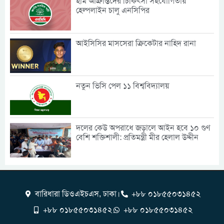
হাম আক্রান্তদের চিকিৎসা সহযোগিতায়
হেল্পলাইন চালু এনসিপির
আইসিসির মাসসেরা ক্রিকেটার নাহিদ রানা
নতুন ভিসি পেল ১১ বিশ্ববিদ্যালয়
দলের কেউ অপরাধে জড়ালে আইন হবে ১০ গুণ
বেশি শক্তিশালী: প্রতিমন্ত্রী মীর হেলাল উদ্দীন
বারিধারা ডিওএইচএস, ঢাকা।
+৮৮ ০১৮৫৫০৩১৪৫২
+৮৮ ০১৮৫৫০৩১৪৫২
+৮৮ ০১৮৫৫০৩১৪৫২