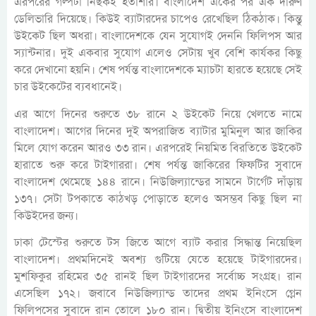
এরপরের গল্পটা নিছকই হতাশার। বাংলাদেশ একের পর এক দারুণ
ডেলিভারি দিয়েছে। কিউই ব্যাটারদের চাপেও রেখেছিল ঠিকঠাক। কিন্তু
উইকেট ছিল অধরা। বাংলাদেশকে যেন সুযোগই দেননি ফিলিপস আর
স্যান্টনার। দুই একবার সুযোগ এলেও সেটায় খুব বেশি কার্যকর কিছু
করে দেখানো হয়নি। শেষ পর্যন্ত বাংলাদেশকে ম্যাচটা হারতে হয়েছে সেই
চার উইকেটের ব্যবধানেই।
এর আগে দিনের শুরুতে ৩৮ রানে ২ উইকেট নিয়ে খেলতে নামে
বাংলাদেশ। আগের দিনের দুই অপরাজিত ব্যাটার মুমিনুল আর জাকির
মিলে যোগ করেন আরও ৩৩ রান। এরপরেই নিয়মিত বিরতিতে উইকেট
হারাতে শুরু করে টাইগাররা। শেষ পর্যন্ত জাকিরের ফিফটির সুবাদে
বাংলাদেশ থেমেছে ১৪৪ রানে। নিউজিল্যান্ডের সামনে টার্গেট দাঁড়ায়
১৩৭। সেটা টপকাতে কাঠখড় পোড়াতে হলেও অসম্ভব কিছু ছিল না
কিউইদের জন্য।
ঢাকা টেস্টের শুরুতে টস জিতে আগে ব্যাট করার সিদ্ধান্ত নিয়েছিল
বাংলাদেশ। প্রথমদিনেই অবশ্য গুটিয়ে যেতে হয়েছে টাইগারদের।
মুশফিকুর রহিমের ৩৫ রানই ছিল টাইগারদের সর্বোচ্চ সংগ্রহ। রান
এসেছিল ১৭২। জবাবে নিউজিল্যান্ড তাদের প্রথম ইনিংসে গ্লেন
ফিলিপসের সুবাদে রান তোলে ১৮০ রান। দ্বিতীয় ইনিংসে বাংলাদেশ