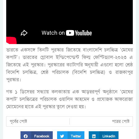
ভারতে একসঙ্গে তিনটি পুরস্কার জিতেছে বাংলাদেশি চলচ্চিত্র ‘মেঘের
কপাট’। ভারতের গ্লোবাল ইন্ডিপেন্ডেন্ট ফিল্ম ফেস্টিভ্যাল-২০২৩ এ
জিতেছে এই পুরস্কার। পুরস্কারের ক্যাটাগরি অনুযায়ী এগুলো হলো শ্রেষ্ঠ
বিদেশি চলচ্চিত্র, শ্রেষ্ঠ পরিচালক (বিদেশি চলচ্চিত্র) ও রাজকাপুর
পুরস্কার।
গত ১ ডিসেম্বর সন্ধ্যায় কলকাতায় এক আড়ম্বরপূর্ণ অনুষ্ঠানে ‘মেঘের
কপাট’ চলচ্চিত্রের পরিচালক ওয়ালিদ আহমেদ ও প্রযোজক আফরোজা
মোমেনের হাতে এই পুরস্কার তুলে দেওয়া হয়।
পূর্বের পোষ্ট
পরের পোষ্ট
Facebook
Twitter
LinkedIn